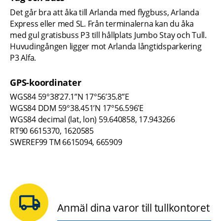
Det går bra att åka till Arlanda med flygbuss, Arlanda 
Express eller med SL. Från terminalerna kan du åka 
med gul gratisbuss P3 till hållplats Jumbo Stay och Tull. 
Huvudingången ligger mot Arlanda långtidsparkering 
P3 Alfa.
GPS-koordinater
WGS84 59°38’27.1”N 17°56’35.8”E 
WGS84 DDM 59°38.451’N 17°56.596’E 
WGS84 decimal (lat, lon) 59.640858, 17.943266 
RT90 6615370, 1620585 
SWEREF99 TM 6615094, 665909
Anmäl dina varor till tullkontoret