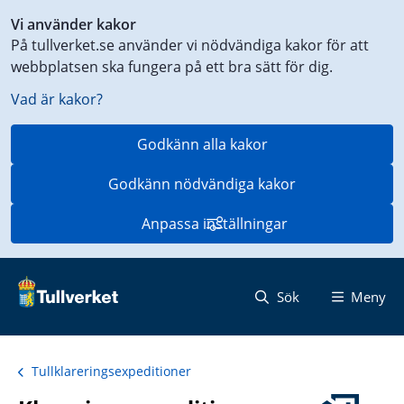
Genväg
Vi använder kakor
till
På tullverket.se använder vi nödvändiga kakor för att
innehåll
webbplatsen ska fungera på ett bra sätt för dig.
på
aktuell
Vad är kakor?
sida
Godkänn alla kakor
Godkänn nödvändiga kakor
Anpassa inställningar
Sök
Meny
Tullklareringsexpeditioner