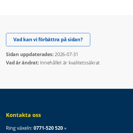
Öppnas i nytt fönster.
Vad kan vi förbättra på sidan?
Sidan uppdaterades: 
2026-07-31
Vad är ändrat:
Innehållet är kvalitetssäkrat
Kontakta oss
Ring växeln: 
0771-520 520