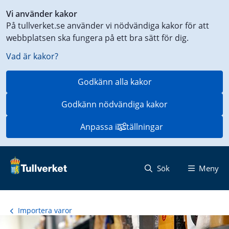
Genväg
Vi använder kakor
till
På tullverket.se använder vi nödvändiga kakor för att
innehåll
webbplatsen ska fungera på ett bra sätt för dig.
på
aktuell
Vad är kakor?
sida
Godkänn alla kakor
Godkänn nödvändiga kakor
Anpassa inställningar
Sök
Meny
Importera varor