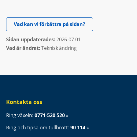
Öppnas i nytt fönster.
Vad kan vi förbättra på sidan?
Sidan uppdaterades: 
2026-07-01
Vad är ändrat:
Teknisk ändring
Kontakta oss
Ring växeln: 
0771-520 520
Ring och tipsa om tullbrott: 
90 114