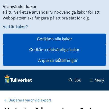
Genväg
Vi använder kakor
till
På tullverket.se använder vi nödvändiga kakor för att
innehåll
webbplatsen ska fungera på ett bra sätt för dig.
på
aktuell
Vad är kakor?
sida
Godkänn alla kakor
Godkänn nödvändiga kakor
Anpassa inställningar
Sök
Meny
Deklarera varor vid export