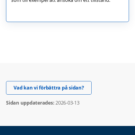
som till exempel att ansöka om ett tillstånd.
Öppnas i nytt fönster.
Vad kan vi förbättra på sidan?
Sidan uppdaterades: 
2026-03-13