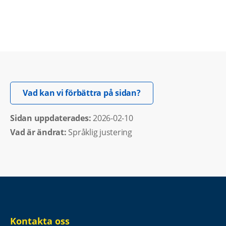
Öppnas i nytt fönster.
Vad kan vi förbättra på sidan?
Sidan uppdaterades: 
2026-02-10
Vad är ändrat:
Språklig justering
Kontakta oss