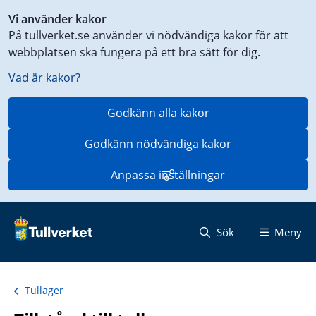
Genväg
Vi använder kakor
till
På tullverket.se använder vi nödvändiga kakor för att
innehåll
webbplatsen ska fungera på ett bra sätt för dig.
på
aktuell
Vad är kakor?
sida
Godkänn alla kakor
Godkänn nödvändiga kakor
Anpassa inställningar
Sök
Meny
Tullager