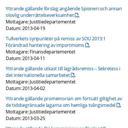
Yttrande gällande förslag angående Spioneri och annan 
pdf, 15 kB.
olovlig underrättelseverksamhet
Mottagare: Justitiedepartementet
Datum: 2013-04-19
Tullverkets synpunkter på remiss av SOU 2013:1 
pdf, 169.1 kB.
Förändrad hantering av importmoms
Mottagare: Finansdepartementet
Datum: 2013-04-11
Yttrande gällande utkast till lagrådsremiss – Sekretess i 
pdf, 53.7 kB.
det internationella samarbetet
Mottagare: Justitiedepartementet
Datum: 2013-04-02
Yttrande gällande promemorian om fortsatt giltighet av 
pdf, 1
de tidsbegränsade lagarna om hemliga tvångsmedel
Mottagare: Justitiedepartementet
Datum: 2013-03-25