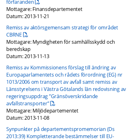
pdf, 244.3 kB.
förfaranden
Mottagare: Finansdepartementet
Datum: 2013-11-21
Remiss av aktörsgemensam strategi för området 
pdf, 253.4 kB.
CBRNE
Mottagare: Myndigheten för samhällsskydd och 
beredskap
Datum: 2013-11-13
Remiss av Kommissionens förslag till ändring av 
Europaparlamentets och rådets förordning (EG) nr 
1013/2006 om transport av avfall samt remiss av 
Länsstyrelsens i Västra Götalands län redovisning av 
regeringsuppdrag ”Gränsöverskridande 
pdf, 645.4 kB.
avfallstransporter”
Mottagare: Miljödepartementet 
Datum: 2013-11-08
Synpunkter på departementspromemorian (Ds 
2013:39) Kompletterande bestämmelser till EU-