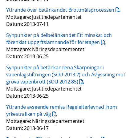
pdf, 60.8 k
Yttrande över betänkandet Brottmålsprocessen
Mottagare: Justitiedepartementet
Datum: 2013-07-11
Synpunkter på delbetänkandet Ett minskat och 
pdf, 187.8 kB.
förenklat uppgiftslämnande för företagen
Mottagare: Näringsdepartementet
Datum: 2013-06-25
Synpunkter på betänkandena Skärpningar i 
vapenlagstiftningen (SOU 2013:7) och Avlyssning mot 
pdf, 61.7 kB.
grova vapenbrott (SOU 2012:85)
Mottagare: Justitiedepartementet 
Datum: 2013-06-25
Yttrande avseende remiss Regelefterlevnad inom 
pdf, 518.1 kB.
yrkestrafiken på väg
Mottagare: Näringsdepartementet  
Datum: 2013-06-17​