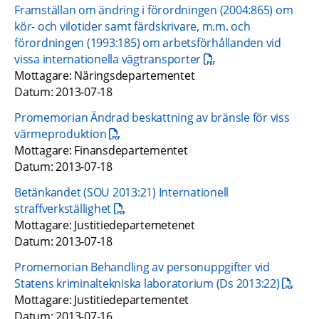
Framställan om ändring i förordningen (2004:865) om 
kör- och vilotider samt färdskrivare, m.m. och 
förordningen (1993:185) om arbetsförhållanden vid 
pdf, 17.9 kB.
vissa internationella vägtransporter
Mottagare: Näringsdepartementet
Datum: 2013-07-18
Promemorian Ändrad beskattning av bränsle för viss 
pdf, 17.9 kB.
värmeproduktion
Mottagare: Finansdepartementet
Datum: 2013-07-18
Betänkandet (SOU 2013:21) Internationell 
pdf, 17.7 kB.
straffverkställighet
Mottagare: Justitiedepartemetenet
Datum: 2013-07-18
Promemorian Behandling av personuppgifter vid 
pdf, 18.
Statens kriminaltekniska laboratorium (Ds 2013:22)
Mottagare: Justitiedepartementet
Datum: 2013-07-16