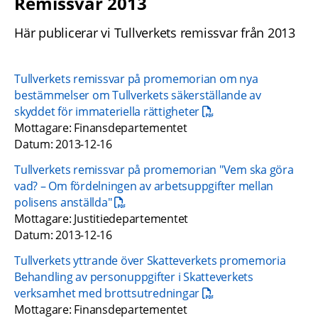
Remissvar 2013
Här publicerar vi Tullverkets remissvar från 2013
Tullverkets remissvar på promemorian om nya 
bestämmelser om Tullverkets säkerställande av 
pdf, 310.6 kB.
skyddet för immateriella rättigheter
Mottagare: Finansdepartementet
Datum: 2013-12-16
Tullverkets remissvar på promemorian "Vem ska göra 
vad? – Om fördelningen av arbetsuppgifter mellan 
pdf, 280.6 kB.
polisens anställda"
Mottagare: Justitiedepartementet 
Datum: 2013-12-16
Tullverkets yttrande över Skatteverkets promemoria 
Behandling av personuppgifter i Skatteverkets 
pdf, 428.6 kB.
verksamhet med brottsutredningar
Mottagare: Finansdepartementet 