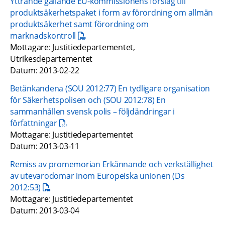
Yttrande gällande EU-kommissionens förslag till 
produktsäkerhetspaket i form av förordning om allmän 
produktsäkerhet samt förordning om 
pdf, 24.2 kB.
marknadskontroll
Mottagare: Justitiedepartementet, 
Utrikesdepartementet
Datum: 2013-02-22
Betänkandena (SOU 2012:77) En tydligare organisation 
för Säkerhetspolisen och (SOU 2012:78) En 
sammanhållen svensk polis – följdändringar i 
pdf, 77.7 kB.
författningar
Mottagare: Justitiedepartementet
Datum: 2013-03-11
Remiss av promemorian Erkännande och verkställighet 
av utevarodomar inom Europeiska unionen (Ds 
pdf, 15 kB.
2012:53)
Mottagare: Justitiedepartementet
Datum: 2013-03-04