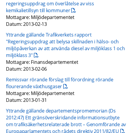
regeringsuppdrag om överlåtelse av viss 
pdf, 901.7 kB.
kemikalietillsyn till kommuner
Mottagare: Miljödepartementet
Datum: 2013-02-13
Yttrande gällande Trafikverkets rapport 
"Regeringsuppdrag att belysa skillnaden i hälso- och 
miljöpåverkan av att använda diesel av miljöklass 1 och 
pdf, 338.5 kB.
miljöklass 3"
Mottagare: Finansdepartementet
Datum: 2013-02-06
Remissvar rörande förslag till förordning rörande 
pdf, 119.7 kB.
flourerande växthusgaser
Mottagare: Miljödepartementet
Datum: 2013-01-31
Yttrande gällande departementspromemorian (Ds 
2012:47) Ett gränsöverskridande informationsutbyte 
om trafiksäkerhetsrelaterade brott – Genomförande av 
pdf, 17
Europaparlamentets och rådets direktiv 2011/82/EU