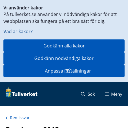
Genväg
Vi använder kakor
till
På tullverket.se använder vi nödvändiga kakor för att
innehåll
webbplatsen ska fungera på ett bra sätt för dig.
på
aktuell
Vad är kakor?
sida
Godkänn alla kakor
Godkänn nödvändiga kakor
Anpassa inställningar
Sök
Meny
Remissvar