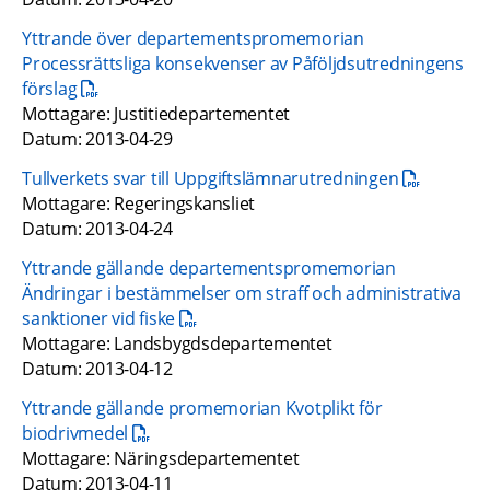
Yttrande över departementspromemorian 
Processrättsliga konsekvenser av Påföljdsutredningens 
pdf, 15.1 kB.
förslag
Mottagare: Justitiedepartementet
Datum: 2013-04-29
pdf, 467.8 k
Tullverkets svar till Uppgiftslämnarutredningen
Mottagare: Regeringskansliet
Datum: 2013-04-24
Yttrande gällande departementspromemorian 
Ändringar i bestämmelser om straff och administrativa 
pdf, 160.3 kB.
sanktioner vid fiske
Mottagare: Landsbygdsdepartementet
Datum: 2013-04-12
Yttrande gällande promemorian Kvotplikt för 
pdf, 240.3 kB.
biodrivmedel
Mottagare: Näringsdepartementet
Datum: 2013-04-11