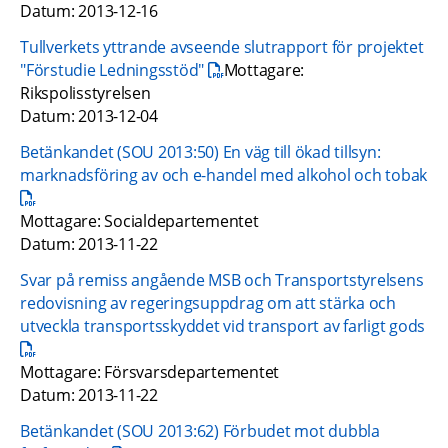
Datum: 2013-12-16
Tullverkets yttrande avseende slutrapport för projektet 
pdf, 54.4 kB.
"Förstudie Ledningsstöd"
Mottagare: 
Rikspolisstyrelsen
Datum: 2013-12-04
Betänkandet (SOU 2013:50) En väg till ökad tillsyn: 
pdf
marknadsföring av och e-handel med alkohol och tobak
Mottagare: Socialdepartementet
Datum: 2013-11-22
Svar på remiss angående MSB och Transportstyrelsens 
redovisning av regeringsuppdrag om att stärka och 
pdf
utveckla transportsskyddet vid transport av farligt gods
Mottagare: Försvarsdepartementet 
Datum: 2013-11-22
Betänkandet (SOU 2013:62) Förbudet mot dubbla 