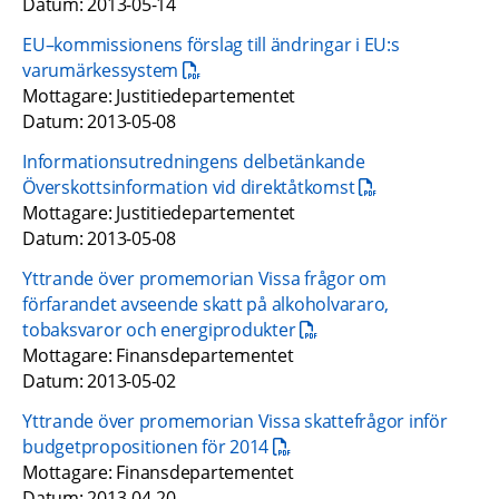
Datum: 2013-05-14
EU–kommissionens förslag till ändringar i EU:s 
pdf, 24.6 kB.
varumärkessystem
Mottagare: Justitiedepartementet
Datum: 2013-05-08
Informationsutredningens delbetänkande 
pdf, 22.2 kB.
Överskottsinformation vid direktåtkomst
Mottagare: Justitiedepartementet
Datum: 2013-05-08
Yttrande över promemorian Vissa frågor om 
förfarandet avseende skatt på alkoholvararo, 
pdf, 660.4 kB.
tobaksvaror och energiprodukter
Mottagare: Finansdepartementet
Datum: 2013-05-02
Yttrande över promemorian Vissa skattefrågor inför 
pdf, 21.9 kB.
budgetpropositionen för 2014
Mottagare: Finansdepartementet
Datum: 2013-04-20