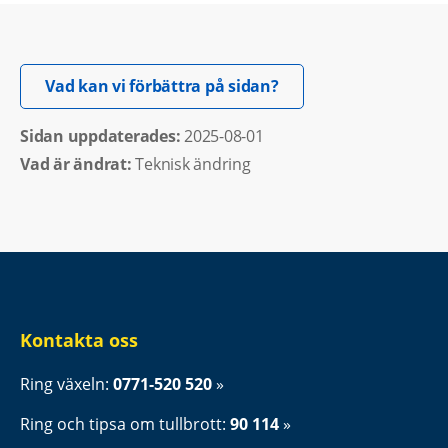
Öppnas i nytt fönster.
Vad kan vi förbättra på sidan?
Sidan uppdaterades: 
2025-08-01
Vad är ändrat:
Teknisk ändring
Kontakta oss
Ring växeln: 
0771-520 520
Ring och tipsa om tullbrott: 
90 114