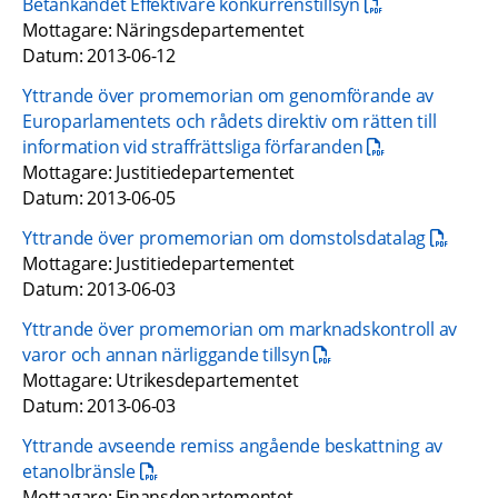
pdf, 56.4 kB.
Betänkandet Effektivare konkurrenstillsyn
Mottagare: Näringsdepartementet
Datum: 2013-06-12
Yttrande över promemorian om genomförande av 
Europarlamentets och rådets direktiv om rätten till 
pdf, 890.3 kB.
information vid straffrättsliga förfaranden
Mottagare: Justitiedepartementet
Datum: 2013-06-05
pdf, 175.
Yttrande över promemorian om domstolsdatalag
Mottagare: Justitiedepartementet
Datum: 2013-06-03
Yttrande över promemorian om marknadskontroll av 
pdf, 288.9 kB.
varor och annan närliggande tillsyn
Mottagare: Utrikesdepartementet
Datum: 2013-06-03
Yttrande avseende remiss angående beskattning av 
pdf, 124 kB.
etanolbränsle
Mottagare: Finansdepartementet