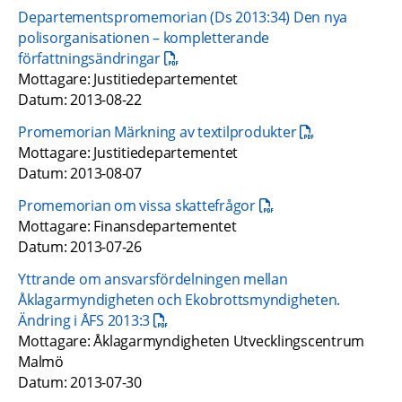
Departementspromemorian (Ds 2013:34) Den nya 
polisorganisationen – kompletterande 
pdf, 119 kB.
författningsändringar
Mottagare: Justitiedepartementet 
Datum: 2013-08-22
pdf, 146.5 kB.
Promemorian Märkning av textilprodukter
Mottagare: Justitiedepartementet 
Datum: 2013-08-07
pdf, 20.1 kB.
Promemorian om vissa skattefrågor​
Mottagare: Finansdepartementet 
Datum: 2013-07-26
Yttrande om ansvarsfördelningen mellan 
Åklagarmyndigheten och Ekobrottsmyndigheten. 
pdf, 15.3 kB.
Ändring i ÅFS 2013:3
Mottagare: Åklagarmyndigheten Utvecklingscentrum 
Malmö 
Datum: 2013-07-30