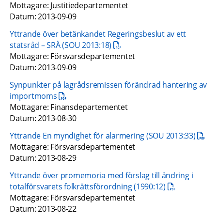
Mottagare: Justitiedepartementet 
Datum: 2013-09-09
Yttrande över betänkandet Regeringsbeslut av ett 
pdf, 105.7 kB.
statsråd – SRÄ (SOU 2013:18)
Mottagare: Försvarsdepartementet 
Datum: 2013-09-09
Synpunkter på lagrådsremissen förändrad hantering av 
pdf, 59.9 kB.
importmoms
Mottagare: Finansdepartementet 
Datum: 2013-08-30
pdf, 1
Yttrande En myndighet för alarmering (SOU 2013:33)
Mottagare: Försvarsdepartementet 
Datum: 2013-08-29
Yttrande över promemoria med förslag till ändring i 
pdf, 53.8 kB.
totalförsvarets folkrättsförordning (1990:12)
Mottagare: Försvarsdepartementet
Datum: 2013-08-22