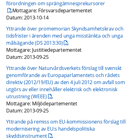
förordningen om sprängämnesprekursorer
pdf, 246.5 kB.
Mottagare: Försvarsdepartementet 
Datum: 2013-10-14
Yttrande över promemorian Skyndsamhetskrav och 
tidsfrister i ärenden med unga misstänkta och unga 
pdf, 150.2 kB.
målsägande (DS 2013:30)
Mottagare: Justitiedepartementet 
Datum: 2013-09-25
Yttrande över Naturvårdsverkets förslag till svenskt 
genomförande av Europaparlamentets och rådets 
direktiv (2012/19/EU) av den 4 juli 2012 om avfall som 
utgörs av eller innehåller elektrisk och elektronisk 
pdf, 58.3 kB.
utrustning (WEEE)
Mottagare: Miljödepartementet
Datum: 2013-09-25
Yttrande på remiss om EU-kommissionens förslag till 
modernisering av EU:s handelspolitiska 
pdf, 1.4 MB.
skyddsinstrument