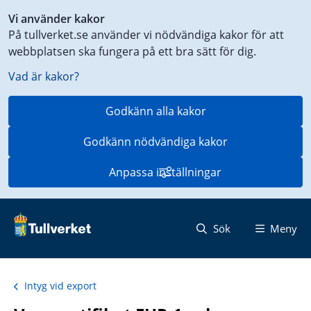
Genväg
Vi använder kakor
till
På tullverket.se använder vi nödvändiga kakor för att
innehåll
webbplatsen ska fungera på ett bra sätt för dig.
på
aktuell
Vad är kakor?
sida
Godkänn alla kakor
Godkänn nödvändiga kakor
Anpassa inställningar
Sök
Meny
Intyg vid export