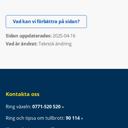
Öppnas i nytt fönster.
Vad kan vi förbättra på sidan?
Sidan uppdaterades: 
2025-04-16
Vad är ändrat:
Teknisk ändring
Kontakta oss
Ring växeln: 
0771-520 520
Ring och tipsa om tullbrott: 
90 114