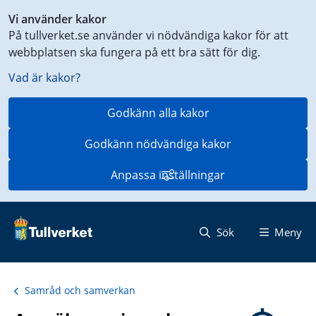
Genväg
Vi använder kakor
till
På tullverket.se använder vi nödvändiga kakor för att
innehåll
webbplatsen ska fungera på ett bra sätt för dig.
på
aktuell
Vad är kakor?
sida
Godkänn alla kakor
Godkänn nödvändiga kakor
Anpassa inställningar
Sök
Meny
Samråd och samverkan