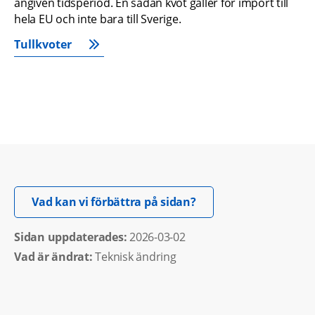
angiven tidsperiod. En sådan kvot gäller för import till 
hela EU och inte bara till Sverige.
Tullkvoter
Öppnas i nytt fönster.
Vad kan vi förbättra på sidan?
Sidan uppdaterades: 
2026-03-02
Vad är ändrat:
Teknisk ändring