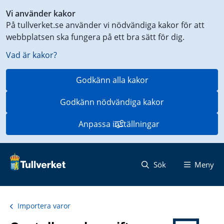
Genväg
Vi använder kakor
till
På tullverket.se använder vi nödvändiga kakor för att
innehåll
webbplatsen ska fungera på ett bra sätt för dig.
på
aktuell
Vad är kakor?
sida
Godkänn alla kakor
Godkänn nödvändiga kakor
Anpassa inställningar
Sök
Meny
Importera varor