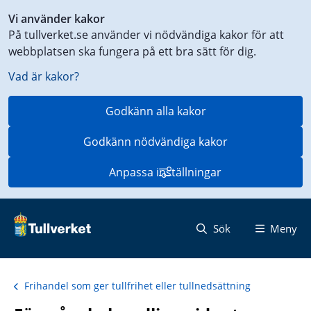
Genväg
Vi använder kakor
till
På tullverket.se använder vi nödvändiga kakor för att
innehåll
webbplatsen ska fungera på ett bra sätt för dig.
på
aktuell
Vad är kakor?
sida
Godkänn alla kakor
Godkänn nödvändiga kakor
Anpassa inställningar
Sök
Meny
Frihandel som ger tullfrihet eller tullnedsättning