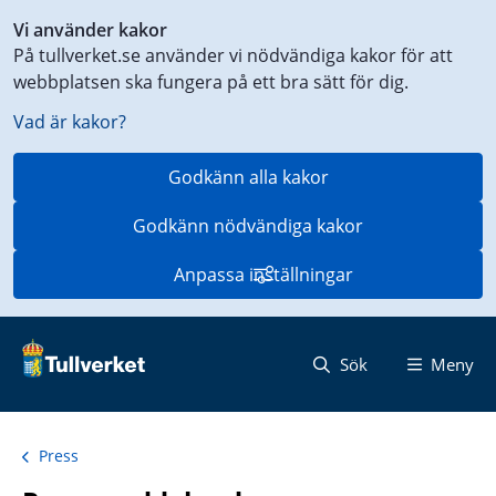
Genväg
Vi använder kakor
till
På tullverket.se använder vi nödvändiga kakor för att
innehåll
webbplatsen ska fungera på ett bra sätt för dig.
på
aktuell
Vad är kakor?
sida
Godkänn alla kakor
Godkänn nödvändiga kakor
Anpassa inställningar
Sök
Meny
Press