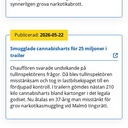
synnerligen grova narkotikabrott.
2026-05-22
Smugglade cannabisharts för 25 miljoner i
trailer
Chauffören svarade undvikande på
tullinspektörens frågor. Då blev tullinspektören
misstänksam och tog in lastbilsekipaget till en
fördjupad kontroll. I trailern gömdes nästan 210
kilo cannabisharts bland kartonger i det legala
godset. Nu åtalas en 37-årig man misstänkt för
grov narkotikasmuggling vid Malmö tingsrätt.