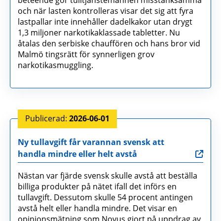
beteende gör tulltjänstemännen misstänksamma
och när lasten kontrolleras visar det sig att fyra
lastpallar inte innehåller dadelkakor utan drygt
1,3 miljoner narkotikaklassade tabletter. Nu
åtalas den serbiske chauffören och hans bror vid
Malmö tingsrätt för synnerligen grov
narkotikasmuggling.
2026-06-01
Ny tullavgift får varannan svensk att
handla mindre eller helt avstå
Nästan var fjärde svensk skulle avstå att beställa
billiga produkter på nätet ifall det införs en
tullavgift. Dessutom skulle 54 procent antingen
avstå helt eller handla mindre. Det visar en
opinionsmätning som Novus gjort på uppdrag av