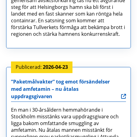
gemensam avsiktsförklaring tas nu ett avgörande
steg för att Helsingborgs hamn ska bli först i
landet med en fast skanner som kan röntga hela
containrar. En satsning som kommer att
förstärka Tullverkets förmåga att bekämpa brott i
regionen och stärka hamnens konkurrenskraft.
2026-04-23
”Paketmålvakter” tog emot försändelser
med amfetamin – nu åtalas
uppdragsgivaren
En man i 30-årsåldern hemmahörande i
Stockholm misstänks vara uppdragsgivare och
ligga bakom omfattande smuggling av
amfetamin. Nu åtalas mannen misstänkt för
synnerligen grov narkotikasmuggling i Attunda