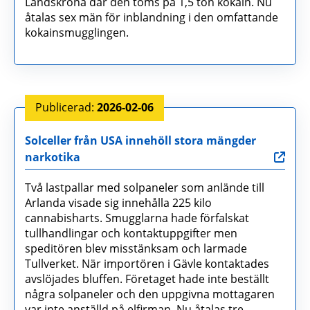
Landskrona där den töms på 1,5 ton kokain. Nu
åtalas sex män för inblandning i den omfattande
kokainsmugglingen.
2026-02-06
Solceller från USA innehöll stora mängder
narkotika
Två lastpallar med solpaneler som anlände till
Arlanda visade sig innehålla 225 kilo
cannabisharts. Smugglarna hade förfalskat
tullhandlingar och kontaktuppgifter men
speditören blev misstänksam och larmade
Tullverket. När importören i Gävle kontaktades
avslöjades bluffen. Företaget hade inte beställt
några solpaneler och den uppgivna mottagaren
var inte anställd på elfirman. Nu åtalas tre