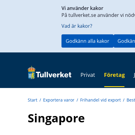
Genväg
Vi använder kakor
till
På tullverket.se använder vi nöd
innehåll
på
Vad är kakor?
aktuell
sida
Godkänn alla kakor
Godkän
Privat
Företag
Start
/
Exportera varor
/
Frihandel vid export
/
Bes
Singapore