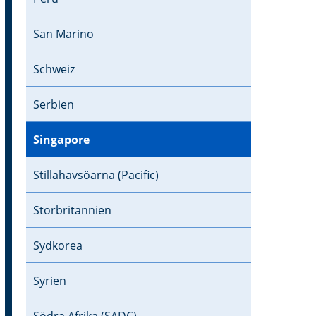
San Marino
Schweiz
Serbien
Singapore
Stillahavsöarna (Pacific)
Storbritannien
Sydkorea
Syrien
Södra Afrika (SADC)