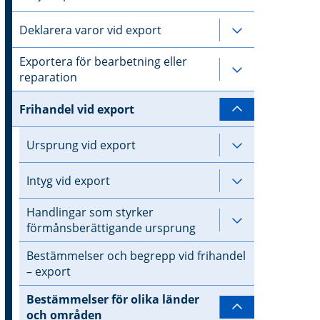
Deklarera varor vid export
Undersidor til
Exportera för bearbetning eller
Undersidor til
reparation
Frihandel vid export
Undersidor ti
Ursprung vid export
Undersidor til
Intyg vid export
Undersidor til
Handlingar som styrker
Undersidor ti
förmånsberättigande ursprung
Bestämmelser och begrepp vid frihandel
– export
Bestämmelser för olika länder
Undersidor t
och områden