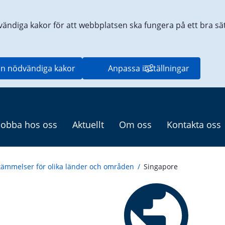
vändiga kakor för att webbplatsen ska fungera på ett bra sätt
n nödvändiga kakor
Anpassa inställningar
Jobba hos oss
Aktuellt
Om oss
Kontakta oss
tämmelser för olika länder och områden
/
Singapore