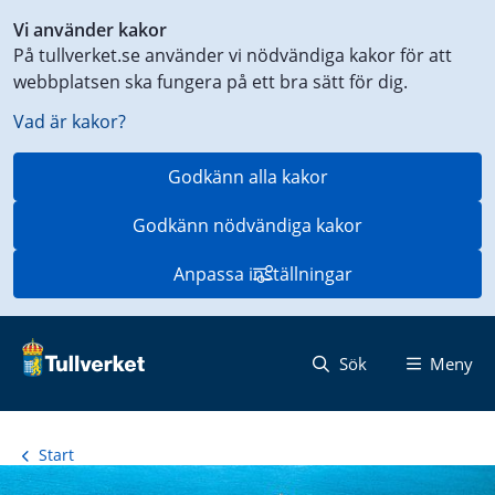
Genväg
Vi använder kakor
till
På tullverket.se använder vi nödvändiga kakor för att
innehåll
webbplatsen ska fungera på ett bra sätt för dig.
på
aktuell
Vad är kakor?
sida
Godkänn alla kakor
Godkänn nödvändiga kakor
Anpassa inställningar
Sök
Meny
Start