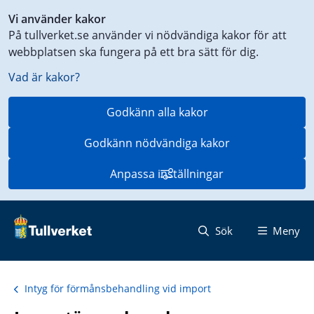
Genväg
Vi använder kakor
till
På tullverket.se använder vi nödvändiga kakor för att
innehåll
webbplatsen ska fungera på ett bra sätt för dig.
på
aktuell
Vad är kakor?
sida
Godkänn alla kakor
Godkänn nödvändiga kakor
Anpassa inställningar
Sök
Meny
Intyg för förmånsbehandling vid import