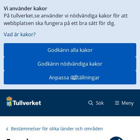
Genväg
Vi använder kakor
till
På tullverket.se använder vi nödvändiga kakor för att
innehåll
webbplatsen ska fungera på ett bra sätt för dig.
på
aktuell
Vad är kakor?
sida
Godkänn alla kakor
Godkänn nödvändiga kakor
Anpassa inställningar
Sök
Meny
Bestämmelser för olika länder och områden