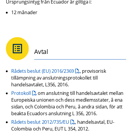
Ursprungsintyg från Ecuador är giltiga i:
12 månader
Avtal
pdf, 314.4 kB.
Rådets beslut (EU) 2016/2369
, provisorisk 
tillämpning av anslutningsprotokollet till 
handelsavtalet, L356, 2016.
pdf, 9.3 MB.
Protokoll
 om anslutning till handelsavtalet mellan 
Europeiska unionen och dess medlemsstater, å ena 
sidan, och Colombia och Peru, å andra sidan, för att 
beakta Ecuadors anslutning L 356, 2016.
pdf, 15.9 MB.
Rådets beslut 2012/735/EU
, handelsavtal, EU-
Colombia och Peru, EUT L 354, 2012.