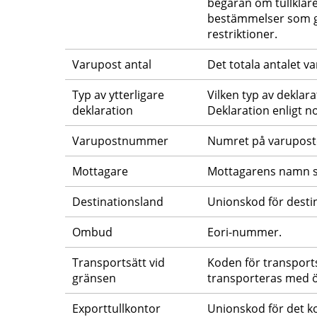
begäran om tullklare
bestämmelser som gäll
restriktioner.
Varupost antal
Det totala antalet va
Typ av ytterligare 
Vilken typ av deklar
deklaration
Deklaration enligt 
Varupostnummer
Numret på varuposte
Mottagare
Mottagarens namn so
Destinationsland
Unionskod för desti
Ombud
Eori-nummer.
Transportsätt vid 
Koden för transports
gränsen
transporteras med öv
Exporttullkontor
Unionskod för det k