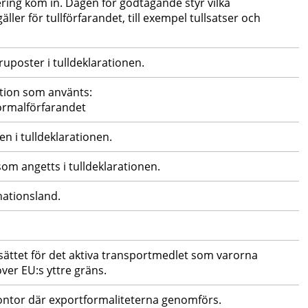
ring kom in. Dagen för godtagande styr vilka 
er för tullförfarandet, till exempel tullsatser och 
ruposter i tulldeklarationen.
ation som använts:
normalförfarandet
n i tulldeklarationen.
m angetts i tulldeklarationen.
nationsland.
ättet för det aktiva transportmedlet som varorna 
er EU:s yttre gräns.
ontor där exportformaliteterna genomförs.