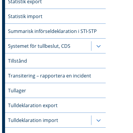
Statistik export
Statistik import
Summarisk införseldeklaration i STI-STP
Systemet för tullbeslut, CDS
Undersidor til
Tillstånd
Transitering – rapportera en incident
Tullager
Tulldeklaration export
Tulldeklaration import
Undersidor til