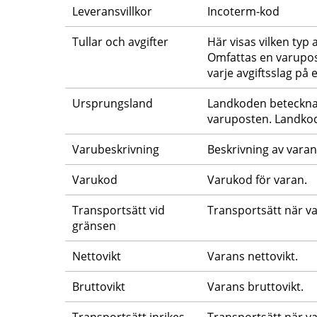
Leveransvillkor
Incoterm-kod
Tullar och avgifter
Här visas vilken typ 
Omfattas en varupost 
varje avgiftsslag på 
Ursprungsland
Landkoden betecknar
varuposten. Landkod
Varubeskrivning
Beskrivning av varan
Varukod
Varukod för varan.
Transportsätt vid 
Transportsätt när v
gränsen
Nettovikt
Varans nettovikt.
Bruttovikt
Varans bruttovikt.