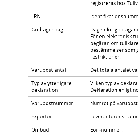
registreras hos Tullv
LRN
Identifikationsnumm
Godtagendag
Dagen för godtagande
För en elektronisk t
begäran om tullklare
bestämmelser som gäll
restriktioner.
Varupost antal
Det totala antalet va
Typ av ytterligare 
Vilken typ av deklar
deklaration
Deklaration enligt 
Varupostnummer
Numret på varuposte
Exportör
Leverantörens namn 
Ombud
Eori-nummer.