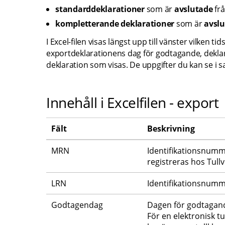
standarddeklarationer 
som är 
avslutade
fr
kompletterande deklarationer
 som är 
avslu
I Excel-filen visas längst upp till vänster vilken 
exportdeklarationens dag för godtagande, dekla
deklaration som visas. De uppgifter du kan se i 
Innehåll i Excelfilen - export
Fält
Beskrivning
MRN
Identifikationsnumm
registreras hos Tullv
LRN
Identifikationsnumm
Godtagendag
Dagen för godtagande
För en elektronisk t