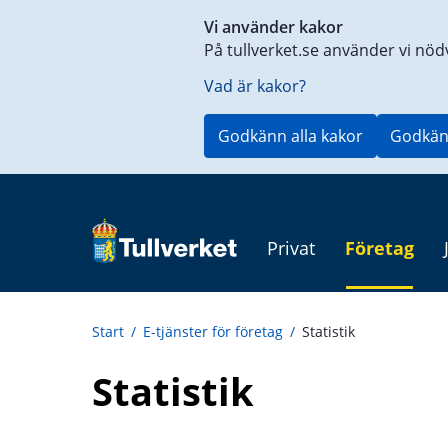
Genväg
Vi använder kakor
till
På tullverket.se använder vi nöd
innehåll
på
Vad är kakor?
aktuell
sida
Godkänn alla kakor
Godkän
Privat
Företag
Start
/
E-tjänster för företag
/
Statistik
Statistik