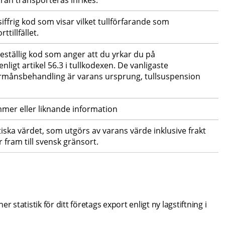
ran transporteras inrikes.
iffrig kod som visar vilket tullförfarande som 
tillfället.
ställig kod som anger att du yrkar du på 
igt artikel 56.3 i tullkodexen. De vanligaste 
örmånsbehandling är varans ursprung, tullsuspension 
mer eller liknande information
iska värdet, som utgörs av varans värde inklusive frakt 
 fram till svensk gränsort.
 statistik för ditt företags export enligt ny lagstiftning i 