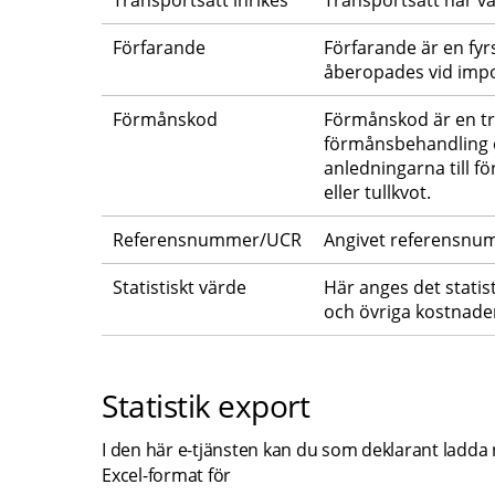
Transportsätt inrikes
Transportsätt när va
Förfarande
Förfarande är en fyrs
åberopades vid import
Förmånskod
Förmånskod är en tre
förmånsbehandling enl
anledningarna till f
eller tullkvot.
Referensnummer/UCR
Angivet referensnum
Statistiskt värde
Här anges det statist
och övriga kostnader
Statistik export
I den här e-tjänsten kan du som deklarant ladda ner
Excel-format för