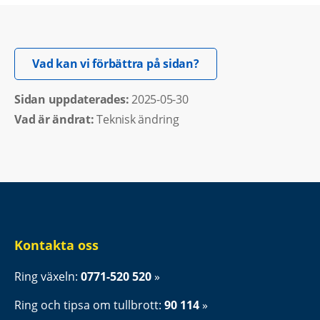
Öppnas i nytt fönster.
Vad kan vi förbättra på sidan?
Sidan uppdaterades: 
2025-05-30
Vad är ändrat:
Teknisk ändring
Kontakta oss
Ring växeln: 
0771-520 520
Ring och tipsa om tullbrott: 
90 114