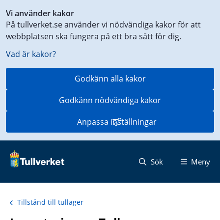
Genväg
Vi använder kakor
till
På tullverket.se använder vi nödvändiga kakor för att
innehåll
webbplatsen ska fungera på ett bra sätt för dig.
på
aktuell
Vad är kakor?
sida
Godkänn alla kakor
Godkänn nödvändiga kakor
Anpassa inställningar
Sök
Meny
Tillstånd till tullager