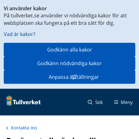
Genväg
Vi använder kakor
till
På tullverket.se använder vi nödvändiga kakor för att
innehåll
webbplatsen ska fungera på ett bra sätt för dig.
på
aktuell
Vad är kakor?
sida
Godkänn alla kakor
Godkänn nödvändiga kakor
Anpassa inställningar
Sök
Meny
Kontakta oss