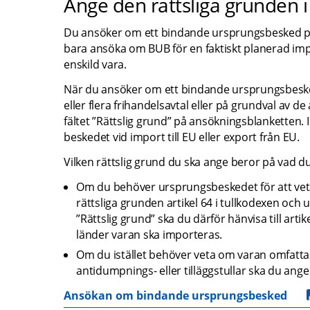
Ange den rättsliga grunden 
Du ansöker om ett bindande ursprungsbesked på en
bara ansöka om BUB för en faktiskt planerad imp
enskild vara.
När du ansöker om ett bindande ursprungsbesked
eller flera frihandelsavtal eller på grundval av d
fältet ”Rättslig grund” på ansökningsblanketten.
beskedet vid import till EU eller export från EU.
Vilken rättslig grund du ska ange beror på vad d
Om du behöver ursprungsbeskedet för att veta 
rättsliga grunden artikel 64 i tullkodexen och ur
”Rättslig grund” ska du därför hänvisa till artike
länder varan ska importeras.
Om du istället behöver veta om varan omfattas a
antidumpnings- eller tilläggstullar ska du ange a
Ansökan om bindande ursprungsbesked
pdf, 126.8 kB.