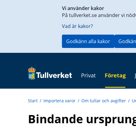
Genväg
Vi använder kakor
till
På tullverket.se använder vi nöd
innehåll
på
Vad är kakor?
aktuell
sida
Godkänn alla kakor
Godkän
Privat
Företag
Start
/
Importera varor
/
Om tullar och avgifter
/
U
Bindande ursprung