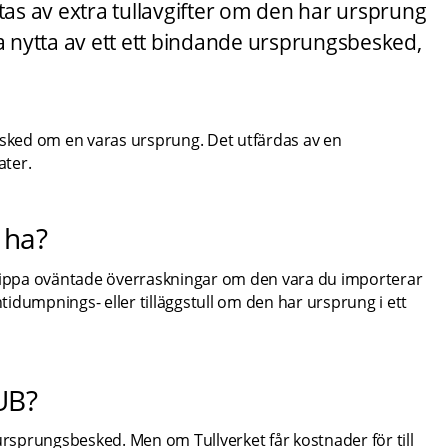
s av extra tullavgifter om den har ursprung 
l ha nytta av ett ett bindande ursprungsbesked, 
esked om en varas ursprung. Det utfärdas av en 
ater.
 ha?
slippa oväntade överraskningar om den vara du importerar 
ntidumpnings- eller tilläggstull om den har ursprung i ett 
BUB?
ursprungsbesked. Men om Tullverket får kostnader för till 