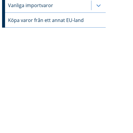
Vanliga importvaror
Undersidor til
Köpa varor från ett annat EU-land