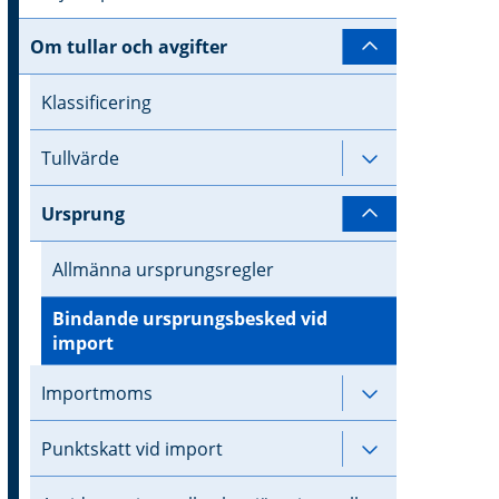
Om tullar och avgifter
Undersidor ti
Klassificering
Tullvärde
Undersidor til
Ursprung
Undersidor ti
Allmänna ursprungsregler
Bindande ursprungsbesked vid
import
Importmoms
Undersidor ti
Punktskatt vid import
Undersidor til