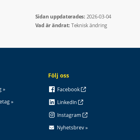
Sidan uppdaterades: 
2026-03-04
Vad är ändrat:
Teknisk ändring
Följ oss
g
Facebook
retag
LinkedIn
Instagram
Nyhetsbrev