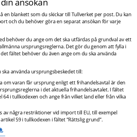
i din ansökan
 blankett som du skickar till Tullverket per post. Du kan 
ort och du behöver göra en separat ansökan för varje 
 behöver du ange om det ska utfärdas på grundval av ett 
e allmänna ursprungsreglerna. Det gör du genom att fylla i 
 I det fältet behöver du även ange om du ska använda 
u ska använda ursprungsbeskedet till:
om varan får ursprung enligt ett frihandelsavtal är den 
sprungsreglerna i det aktuella frihandelsavtalet. I fältet 
l 64 i tullkodexen och ange från vilket land eller från vilka 
v några restriktioner vid import till EU, till exempel 
rtikel 59 i tullkodexen i fältet ”Rättslig grund”.