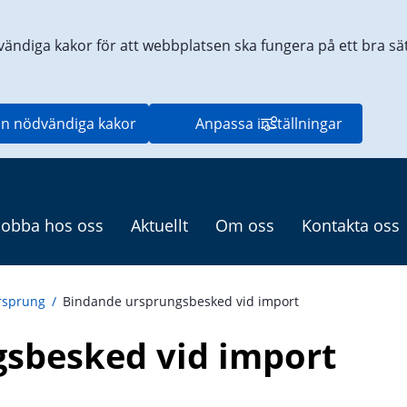
vändiga kakor för att webbplatsen ska fungera på ett bra sätt
n nödvändiga kakor
Anpassa inställningar
Jobba hos oss
Aktuellt
Om oss
Kontakta oss
rsprung
/
Bindande ursprungsbesked vid import
sbesked vid import