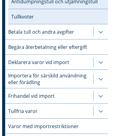
Antidumpningstull och utjämningstull
Tullkvoter
Betala tull och andra avgifter
Undersidor til
Begära återbetalning eller eftergift
Deklarera varor vid import
Undersidor til
Importera för särskild användning
Undersidor til
eller förädling
Frihandel vid import
Undersidor til
Tullfria varor
Undersidor till
Varor med importrestriktioner