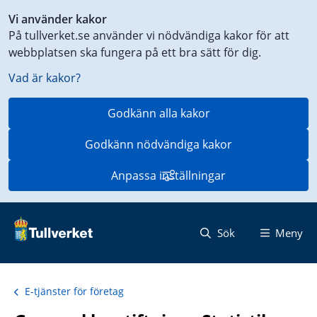
Genväg
Vi använder kakor
till
På tullverket.se använder vi nödvändiga kakor för att
innehåll
webbplatsen ska fungera på ett bra sätt för dig.
på
aktuell
Vad är kakor?
sida
Godkänn alla kakor
Godkänn nödvändiga kakor
Anpassa inställningar
Sök
Meny
E-tjänster för företag