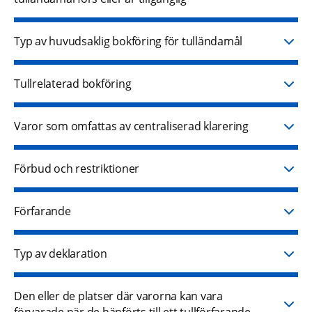
Typ av huvudsaklig bokföring för tulländamål
Tullrelaterad bokföring
Varor som omfattas av centraliserad klarering
Förbud och restriktioner
Förfarande
Typ av deklaration
Den eller de platser där varorna kan vara
förvarade när de hänförts till ett tullförfarande