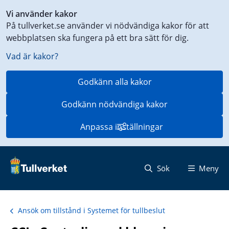
Genväg
Vi använder kakor
till
På tullverket.se använder vi nödvändiga kakor för att
innehåll
webbplatsen ska fungera på ett bra sätt för dig.
på
aktuell
Vad är kakor?
sida
Godkänn alla kakor
Godkänn nödvändiga kakor
Anpassa inställningar
Sök
Meny
Ansök om tillstånd i Systemet för tullbeslut