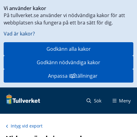
Genväg
Vi använder kakor
till
På tullverket.se använder vi nödvändiga kakor för att
innehåll
webbplatsen ska fungera på ett bra sätt för dig.
på
aktuell
Vad är kakor?
sida
Godkänn alla kakor
Godkänn nödvändiga kakor
Anpassa inställningar
Sök
Meny
Intyg vid export