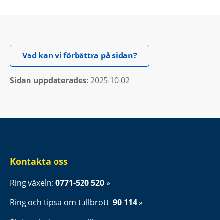
Öppnas i nytt fönster.
Vad kan vi förbättra på sidan?
Sidan uppdaterades: 
2025-10-02
Kontakta oss
Ring växeln: 
0771-520 520
Ring och tipsa om tullbrott: 
90 114