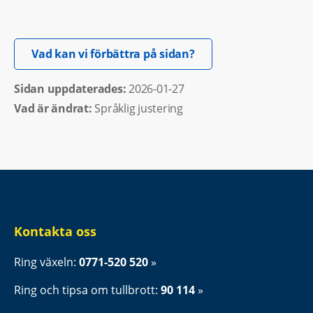
Öppnas i nytt fönster.
Vad kan vi förbättra på sidan?
Sidan uppdaterades: 
2026-01-27
Vad är ändrat:
Språklig justering
Kontakta oss
Ring växeln: 
0771-520 520
Ring och tipsa om tullbrott: 
90 114