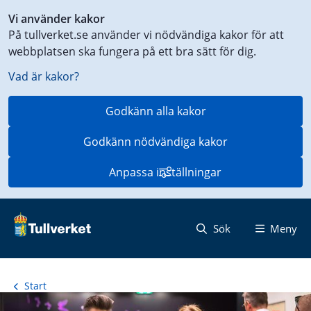
Genväg
Vi använder kakor
till
På tullverket.se använder vi nödvändiga kakor för att
innehåll
webbplatsen ska fungera på ett bra sätt för dig.
på
aktuell
Vad är kakor?
sida
Godkänn alla kakor
Godkänn nödvändiga kakor
Anpassa inställningar
Sök
Meny
Start