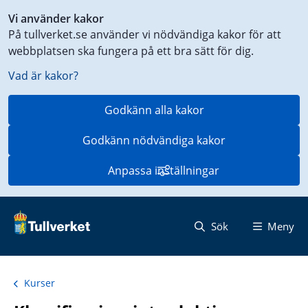
Genväg
Vi använder kakor
till
På tullverket.se använder vi nödvändiga kakor för att
innehåll
webbplatsen ska fungera på ett bra sätt för dig.
på
aktuell
Vad är kakor?
sida
Godkänn alla kakor
Godkänn nödvändiga kakor
Anpassa inställningar
Sök
Meny
Kurser