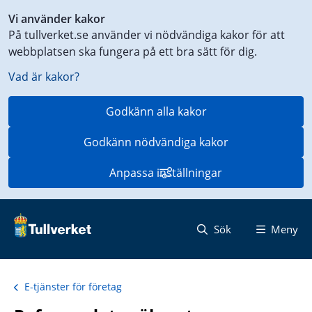
Genväg
Vi använder kakor
till
På tullverket.se använder vi nödvändiga kakor för att
innehåll
webbplatsen ska fungera på ett bra sätt för dig.
på
aktuell
Vad är kakor?
sida
Godkänn alla kakor
Godkänn nödvändiga kakor
Anpassa inställningar
Sök
Meny
E-tjänster för företag