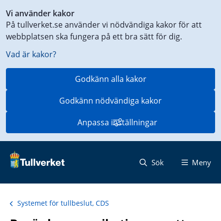
Genväg
Vi använder kakor
till
På tullverket.se använder vi nödvändiga kakor för att
innehåll
webbplatsen ska fungera på ett bra sätt för dig.
på
aktuell
Vad är kakor?
sida
Godkänn alla kakor
Godkänn nödvändiga kakor
Anpassa inställningar
Sök
Meny
Systemet för tullbeslut, CDS