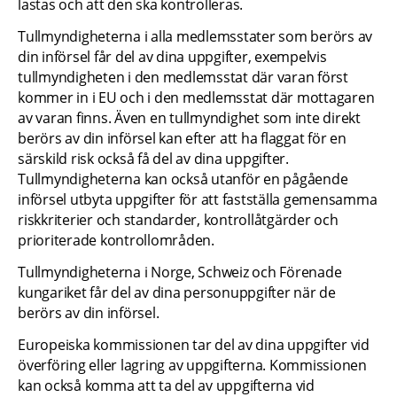
lastas och att den ska kontrolleras.
Tullmyndigheterna i alla medlemsstater som berörs av 
din införsel får del av dina uppgifter, exempelvis 
tullmyndigheten i den medlemsstat där varan först 
kommer in i EU och i den medlemsstat där mottagaren 
av varan finns. Även en tullmyndighet som inte direkt 
berörs av din införsel kan efter att ha flaggat för en 
särskild risk också få del av dina uppgifter. 
Tullmyndigheterna kan också utanför en pågående 
införsel utbyta uppgifter för att fastställa gemensamma 
riskkriterier och standarder, kontrollåtgärder och 
prioriterade kontrollområden.
Tullmyndigheterna i Norge, Schweiz och Förenade 
kungariket får del av dina personuppgifter när de 
berörs av din införsel.
Europeiska kommissionen tar del av dina uppgifter vid 
överföring eller lagring av uppgifterna. Kommissionen 
kan också komma att ta del av uppgifterna vid 