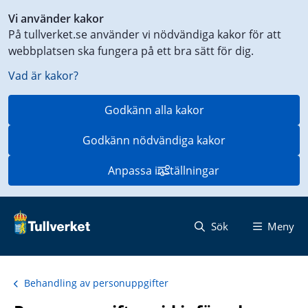
Genväg
Vi använder kakor
till
På tullverket.se använder vi nödvändiga kakor för att
innehåll
webbplatsen ska fungera på ett bra sätt för dig.
på
aktuell
Vad är kakor?
sida
Godkänn alla kakor
Godkänn nödvändiga kakor
Anpassa inställningar
Sök
Meny
Behandling av personuppgifter