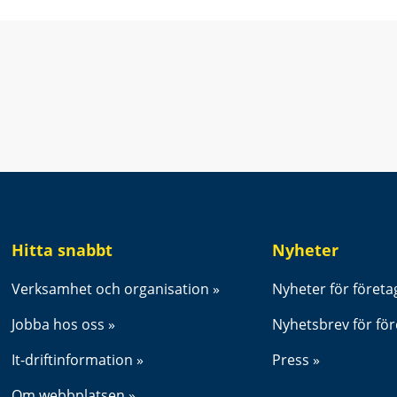
t fönster.
Hitta snabbt
Nyheter
Verksamhet och organisation
Nyheter för företa
Jobba hos oss
Nyhetsbrev för fö
It-driftinformation
Press
Om webbplatsen