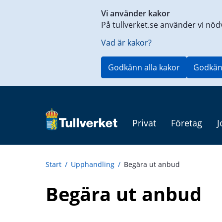
Genväg
Vi använder kakor
till
På tullverket.se använder vi nöd
innehåll
på
Vad är kakor?
aktuell
sida
Godkänn alla kakor
Godkän
Privat
Företag
J
Start
/
Upphandling
/
Begära ut anbud
Begära ut anbud