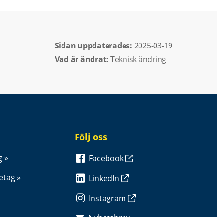
Sidan uppdaterades: 
2025-03-19
Vad är ändrat:
Teknisk ändring
Följ oss
g
Facebook
retag
LinkedIn
Instagram