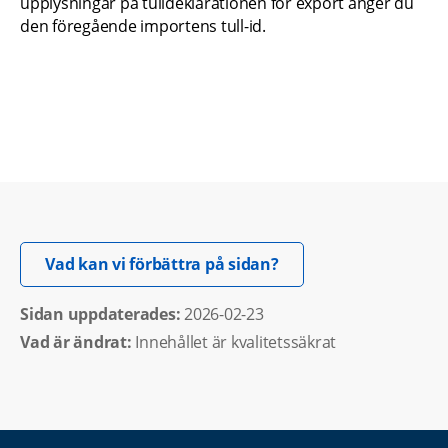
upplysningar på tulldeklarationen för export anger du 
den föregående importens tull-id.
Öppnas i nytt fönster.
Vad kan vi förbättra på sidan?
Sidan uppdaterades: 
2026-02-23
Vad är ändrat:
Innehållet är kvalitetssäkrat