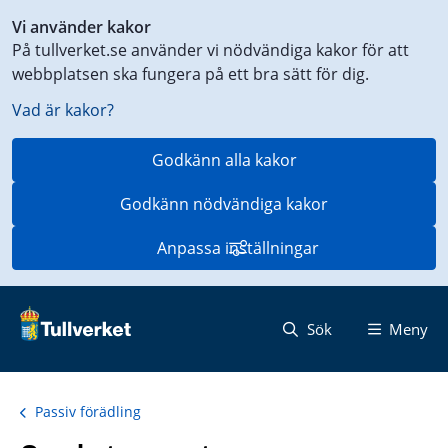
Genväg
Vi använder kakor
till
På tullverket.se använder vi nödvändiga kakor för att
innehåll
webbplatsen ska fungera på ett bra sätt för dig.
på
aktuell
Vad är kakor?
sida
Godkänn alla kakor
Godkänn nödvändiga kakor
Anpassa inställningar
Sök
Meny
Passiv förädling