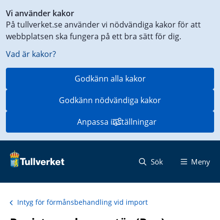
Genväg
Vi använder kakor
till
På tullverket.se använder vi nödvändiga kakor för att
innehåll
webbplatsen ska fungera på ett bra sätt för dig.
på
aktuell
Vad är kakor?
sida
Godkänn alla kakor
Godkänn nödvändiga kakor
Anpassa inställningar
Sök
Meny
Intyg för förmånsbehandling vid import