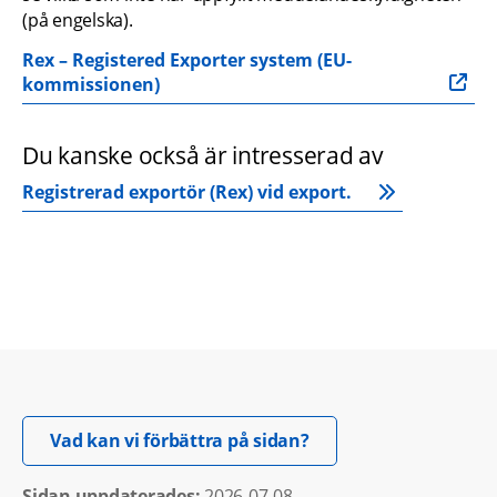
(på engelska).
Rex – Registered Exporter system (EU-
kommissionen)
Du kanske också är intresserad av
Registrerad exportör (Rex) vid export.
Öppnas i nytt fönster.
Vad kan vi förbättra på sidan?
Sidan uppdaterades: 
2026-07-08