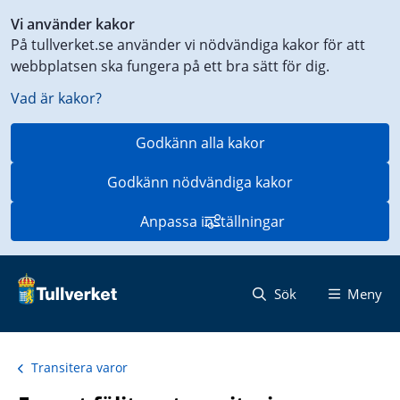
Genväg
Vi använder kakor
till
På tullverket.se använder vi nödvändiga kakor för att
innehåll
webbplatsen ska fungera på ett bra sätt för dig.
på
aktuell
Vad är kakor?
sida
Godkänn alla kakor
Godkänn nödvändiga kakor
Anpassa inställningar
Sök
Meny
Transitera varor