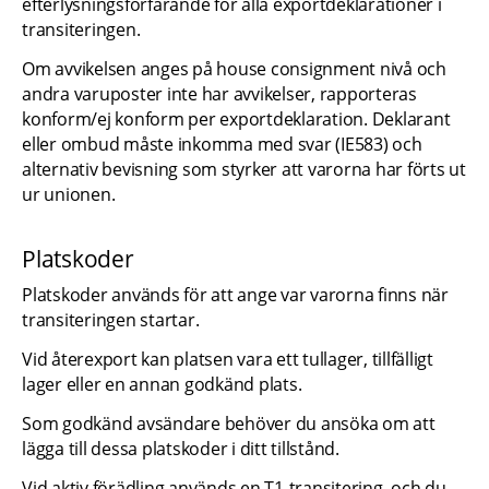
efterlysningsförfarande för alla exportdeklarationer i 
transiteringen.
Om avvikelsen anges på house consignment nivå och 
andra varuposter inte har avvikelser, rapporteras 
konform/ej konform per exportdeklaration. Deklarant 
eller ombud måste inkomma med svar (IE583) och 
alternativ bevisning som styrker att varorna har förts ut 
ur unionen.
Platskoder
Platskoder används för att ange var varorna finns när 
transiteringen startar.
Vid återexport kan platsen vara ett tullager, tillfälligt 
lager eller en annan godkänd plats.
Som godkänd avsändare behöver du ansöka om att 
lägga till dessa platskoder i ditt tillstånd.
Vid aktiv förädling används en T1-transitering, och du 