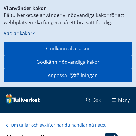
Genväg
Vi använder kakor
till
På tullverket.se använder vi nödvändiga kakor för att
innehåll
webbplatsen ska fungera på ett bra sätt för dig.
på
aktuell
Vad är kakor?
sida
Godkänn alla kakor
Godkänn nödvändiga kakor
Anpassa inställningar
Sök
Meny
Om tullar och avgifter när du handlar på nätet