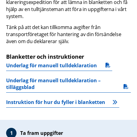
klareringsexpedition för att lämna in blanketten och få 
hjälp av en tulltjänsteman att föra in uppgifterna i vårt 
system.
Tänk på att det kan tillkomma avgifter från 
transportföretaget för hantering av din försändelse 
även om du deklarerar själv.
Blanketter och instruktioner
Underlag för manuell tulldeklaration
pdf, 95.4 kB.
Underlag för manuell tulldeklaration – 
pdf, 93.5 kB.
tilläggsblad
Instruktion för hur du fyller i blanketten
Ta fram uppgifter