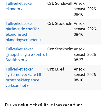
Tullverket söker
Ort
:
Sundsvall
Ansök
ekonom
senast
:
2026-
08-16
Tullverket söker
Ort
:
Stockholm
Ansök
biträdande chef för
senast
:
2026-
ekonomi och
08-16
planeringsenheten
Tullverket söker
Ort
:
Stockholm
Ansök
gruppchef yttre kontroll
senast
:
2026-
Stockholm
08-27
Tullverket söker
Ort
:
Luleå
Ansök
systemutvecklare till
senast
:
2026-
brottsbekämpande
08-10
verksamhet
Du kanske också är intresserad av