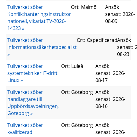
Tullverket söker
Ort
:
Malmö
Ansök
Konflikthanteringsinstruktör
senast
:
2026-
nationell, vikariat TV-2026-
08-09
14323
Tullverket söker
Ort
:
Ospecificerad
Ansök
informationssäkerhetspecialist
senast
:
08-23
Tullverket söker
Ort
:
Luleå
Ansök
systemtekniker IT-drift
senast
:
2026-
Linux
08-17
Tullverket söker
Ort
:
Göteborg
Ansök
handläggare till
senast
:
2026-
Uppbördsavdelningen,
08-16
Göteborg
Tullverket söker
Ort
:
Göteborg
Ansök
kvalificerad
senast
:
2026-