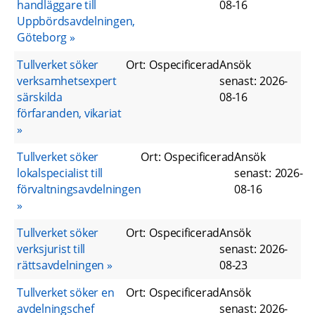
handläggare till
08-16
Uppbördsavdelningen,
Göteborg
Tullverket söker
Ort
:
Ospecificerad
Ansök
verksamhetsexpert
senast
:
2026-
särskilda
08-16
förfaranden, vikariat
Tullverket söker
Ort
:
Ospecificerad
Ansök
lokalspecialist till
senast
:
2026-
förvaltningsavdelningen
08-16
Tullverket söker
Ort
:
Ospecificerad
Ansök
verksjurist till
senast
:
2026-
rättsavdelningen
08-23
Tullverket söker en
Ort
:
Ospecificerad
Ansök
avdelningschef
senast
:
2026-