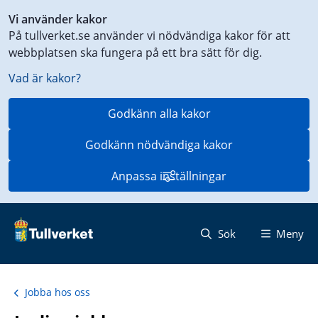
Genväg
Vi använder kakor
till
På tullverket.se använder vi nödvändiga kakor för att
innehåll
webbplatsen ska fungera på ett bra sätt för dig.
på
aktuell
Vad är kakor?
sida
Godkänn alla kakor
Godkänn nödvändiga kakor
Anpassa inställningar
Sök
Meny
Jobba hos oss