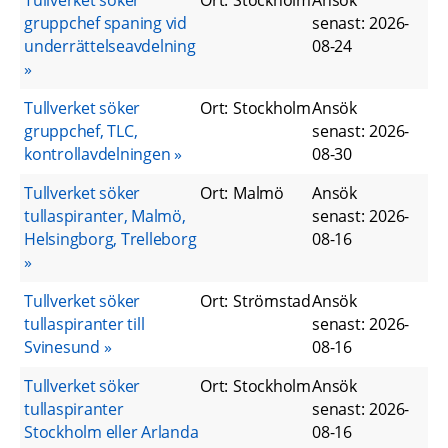
Tullverket söker
Ort
:
Stockholm
Ansök
gruppchef spaning vid
senast
:
2026-
underrättelseavdelning
08-24
Tullverket söker
Ort
:
Stockholm
Ansök
gruppchef, TLC,
senast
:
2026-
kontrollavdelningen
08-30
Tullverket söker
Ort
:
Malmö
Ansök
tullaspiranter, Malmö,
senast
:
2026-
Helsingborg, Trelleborg
08-16
Tullverket söker
Ort
:
Strömstad
Ansök
tullaspiranter till
senast
:
2026-
Svinesund
08-16
Tullverket söker
Ort
:
Stockholm
Ansök
tullaspiranter
senast
:
2026-
Stockholm eller Arlanda
08-16