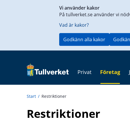
Genväg
Vi använder kakor
till
På tullverket.se använder vi nöd
innehåll
på
Vad är kakor?
aktuell
sida
Godkänn alla kakor
Godkän
Privat
Företag
Start
/
Restriktioner
Restriktioner