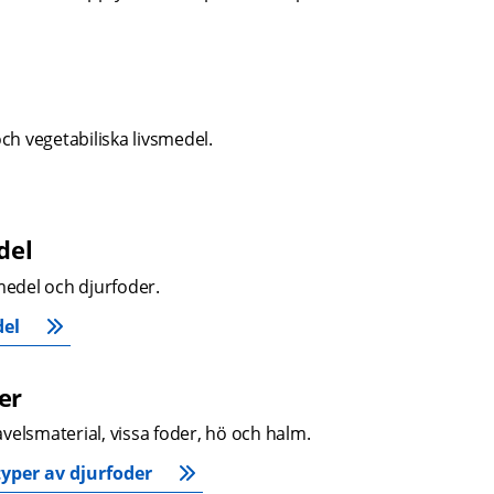
h vegetabiliska livsmedel.
del
medel och djurfoder.
del
er
velsmaterial, vissa foder, hö och halm.
typer av djurfoder