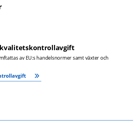
r
valitetskontrollavgift
mftattas av EU:s handelsnormer samt växter och 
rollavgift 