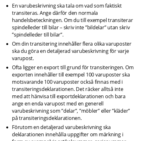
En varubeskrivning ska tala om vad som faktiskt 
transiteras. Ange därför den normala 
handelsbeteckningen. Om du till exempel transiterar 
spindelleder till bilar – skriv inte ”bildelar” utan skriv 
”spindelleder till bilar”.
Om din transitering innehåller flera olika varuposter 
ska du göra en detaljerad varubeskrivning för varje 
varupost.
Ofta ligger en export till grund för transiteringen. Om 
exporten innehåller till exempel 100 varuposter ska 
motsvarande 100 varuposter också finnas med i 
transiteringsdeklarationen. Det räcker alltså inte 
med att hänvisa till exportdeklarationen och bara 
ange en enda varupost med en generell 
varubeskrivning som ”delar”, ”möbler” eller ”kläder” 
på transiteringsdeklarationen.
Förutom en detaljerad varubeskrivning ska 
deklarationen innehålla uppgifter om märkning i 