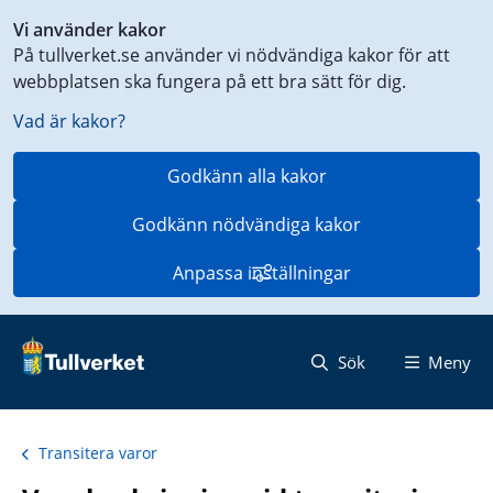
Genväg
Vi använder kakor
till
På tullverket.se använder vi nödvändiga kakor för att
innehåll
webbplatsen ska fungera på ett bra sätt för dig.
på
aktuell
Vad är kakor?
sida
Godkänn alla kakor
Godkänn nödvändiga kakor
Anpassa inställningar
Sök
Meny
Transitera varor