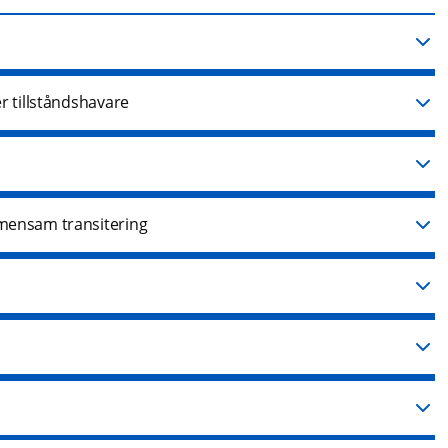
er tillståndshavare
emensam transitering