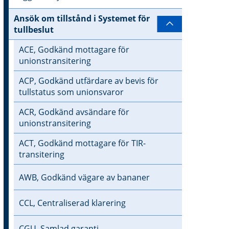
Ansök om tillstånd i Systemet för
Undersidor ti
tullbeslut
ACE, Godkänd mottagare för
unionstransitering
ACP, Godkänd utfärdare av bevis för
tullstatus som unionsvaror
ACR, Godkänd avsändare för
unionstransitering
ACT, Godkänd mottagare för TIR-
transitering
AWB, Godkänd vägare av bananer
CCL, Centraliserad klarering
CGU, Samlad garanti