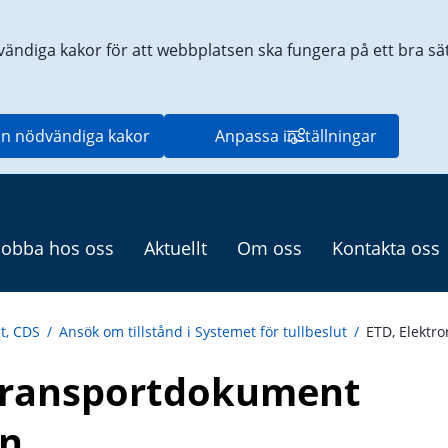
vändiga kakor för att webbplatsen ska fungera på ett bra sätt
n nödvändiga kakor
Anpassa inställningar
Jobba hos oss
Aktuellt
Om oss
Kontakta oss
ut, CDS
/
Ansök om tillstånd i Systemet för tullbeslut
/
ETD, Elektr
 transportdokument 
on