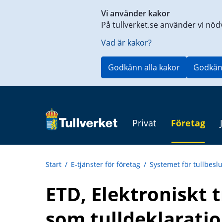
Genväg
Vi använder kakor
till
På tullverket.se använder vi nöd
innehåll
på
Vad är kakor?
aktuell
sida
Godkänn alla kakor
Godkän
Privat
Företag
Start
/
E-tjänster för företag
/
Systemet för tullbesl
ETD, Elektroniskt
som tulldeklarati