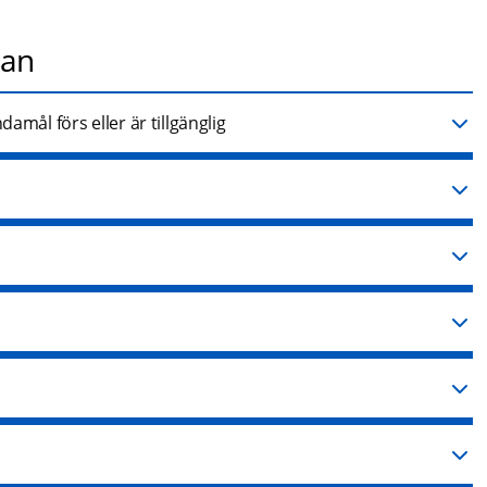
kan
amål förs eller är tillgänglig