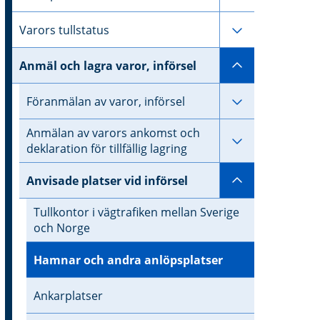
Undersidor til
Varors tullstatus
Undersidor ti
Anmäl och lagra varor, införsel
Undersidor til
Föranmälan av varor, införsel
Anmälan av varors ankomst och
Undersidor til
deklaration för tillfällig lagring
Undersidor ti
Anvisade platser vid införsel
Tullkontor i vägtrafiken mellan Sverige
och Norge
Hamnar och andra anlöpsplatser
Ankarplatser