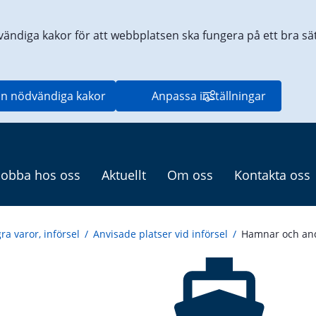
vändiga kakor för att webbplatsen ska fungera på ett bra sätt
n nödvändiga kakor
Anpassa inställningar
Jobba hos oss
Aktuellt
Om oss
Kontakta oss
ra varor, införsel
/
Anvisade platser vid införsel
/
Hamnar och and