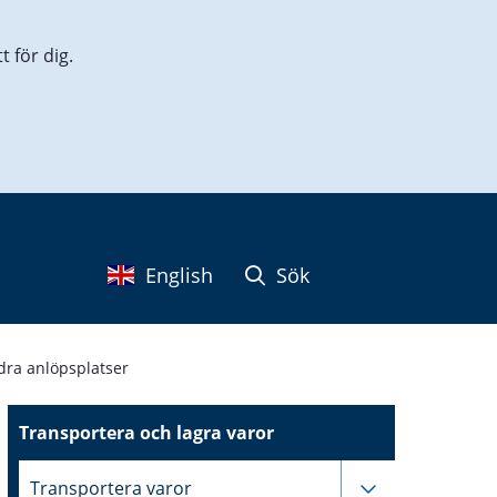
 för dig.
English
Sök
ra anlöpsplatser
Transportera och lagra varor
Undersidor ti
Transportera varor