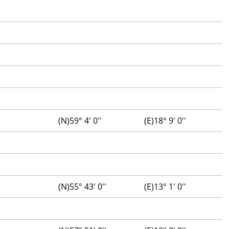
(N)59° 4' 0''
(E)18° 9' 0''
(N)55° 43' 0''
(E)13° 1' 0''