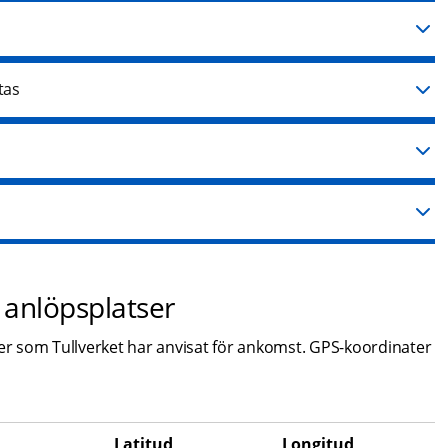
tas
anlöpsplatser
 som Tullverket har anvisat för ankomst. GPS-koordinater 
Latitud
Longitud