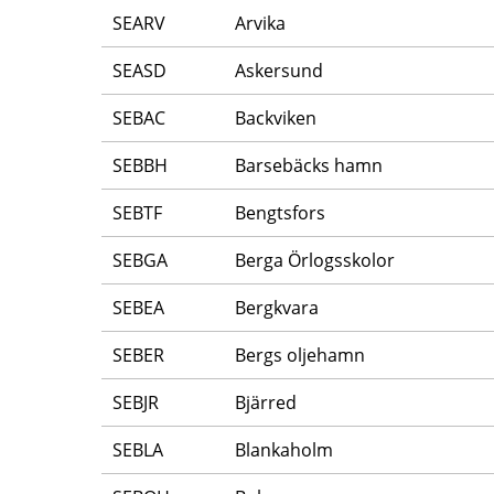
SEARV
Arvika
SEASD
Askersund
SEBAC
Backviken
SEBBH
Barsebäcks hamn
SEBTF
Bengtsfors
SEBGA
Berga Örlogsskolor
SEBEA
Bergkvara
SEBER
Bergs oljehamn
SEBJR
Bjärred
SEBLA
Blankaholm