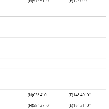
(N)57° 51' 0''
(E)12° 0' 0''
(N)63° 4' 0''
(E)14° 49' 0''
(N)58° 37' 0''
(E)16° 31' 0''