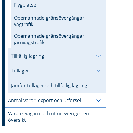
Flygplatser
Obemannade gränsövergångar,
vägtrafik
Obemannade gränsövergångar,
järnvägstrafik
Undersidor till 
Tillfällig lagring
Undersidor til
Tullager
Jämför tullager och tillfällig lagring
Undersidor til
Anmäl varor, export och utförsel
Varans väg in i och ut ur Sverige - en
översikt