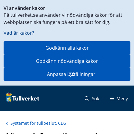
Genväg
Vi använder kakor
till
På tullverket.se använder vi nödvändiga kakor för att
innehåll
webbplatsen ska fungera på ett bra sätt för dig.
på
aktuell
Vad är kakor?
sida
Godkänn alla kakor
Godkänn nödvändiga kakor
Anpassa inställningar
Sök
Meny
Systemet för tullbeslut, CDS