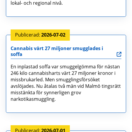
lokal- och regional nivå.
2026-07-02
Cannabis värt 27 miljoner smugglades i
soffa
En inplastad soffa var smuggelgömma för nästan
246 kilo cannabisharts värt 27 miljoner kronor i
missbrukarled. Men smugglingsförsöket
avslöjades. Nu åtalas två män vid Malmö tingsrätt
misstänkta för synnerligen grov
narkotikasmuggling.
2026-07-01