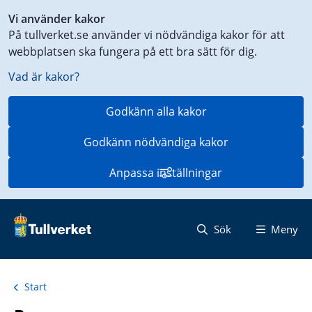
Genväg
Vi använder kakor
till
På tullverket.se använder vi nödvändiga kakor för att
innehåll
webbplatsen ska fungera på ett bra sätt för dig.
på
aktuell
Vad är kakor?
sida
Godkänn alla kakor
Godkänn nödvändiga kakor
Anpassa inställningar
Sök
Meny
Start