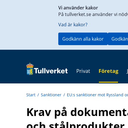
Genväg
Vi använder kakor
till
På tullverket.se använder vi nöd
innehåll
på
Vad är kakor?
aktuell
sida
Godkänn alla kakor
Godkän
Privat
Företag
Start
/
Sanktioner
/
EU:s sanktioner mot Ryssland o
Krav på dokumentat
och stålprodukter