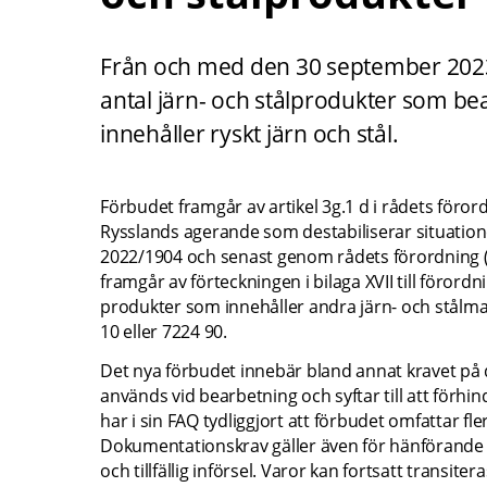
Från och med den 30 september 2023 ä
antal järn- och stålprodukter som be
innehåller ryskt järn och stål.
Förbudet framgår av artikel 3g.1 d i rådets föror
Rysslands agerande som destabiliserar situation
2022/1904 och senast genom rådets förordning (
framgår av förteckningen i bilaga XVII till föror
produkter som innehåller andra järn- och stålm
10 eller 7224 90.
Det nya förbudet innebär bland annat kravet på 
används vid bearbetning och syftar till att förh
har i sin FAQ tydliggjort att förbudet omfattar fle
Dokumentationskrav gäller även för hänförande till
och tillfällig införsel. Varor kan fortsatt transiteras