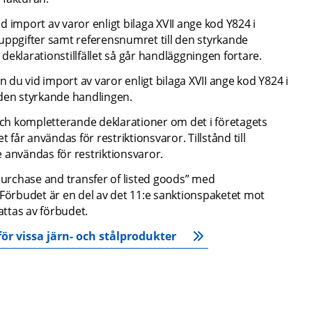
 import av varor enligt bilaga XVII ange kod Y824 i 
uppgifter samt referensnumret till den styrkande 
eklarationstillfället så går handläggningen fortare.
u vid import av varor enligt bilaga XVII ange kod Y824 i 
 den styrkande handlingen.
h kompletterande deklarationer om det i företagets 
et får användas för restriktionsvaror. Tillstånd till 
te användas för restriktionsvaror.
rchase and transfer of listed goods” med 
örbudet är en del av det 11:e sanktionspaketet mot 
ttas av förbudet.
r vissa järn- och stålprodukter