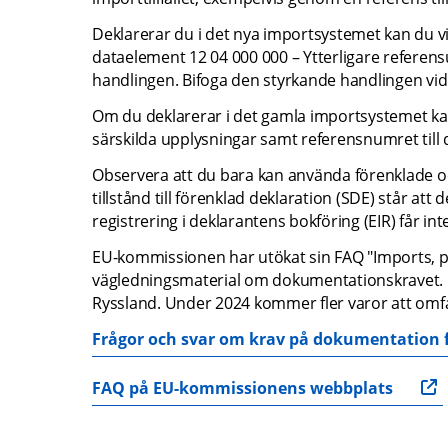
Deklarerar du i det nya importsystemet kan du vid
dataelement 12 04 000 000 – Ytterligare referens
handlingen. Bifoga den styrkande handlingen vid d
Om du deklarerar i det gamla importsystemet kan d
särskilda upplysningar samt referensnumret till
Observera att du bara kan använda förenklade oc
tillstånd till förenklad deklaration (SDE) står att d
registrering i deklarantens bokföring (EIR) får in
EU-kommissionen har utökat sin FAQ "Imports, pu
vägledningsmaterial om dokumentationskravet. F
Ryssland. Under 2024 kommer fler varor att omfa
Frågor och svar om krav på dokumentation fö
FAQ på EU-kommissionens webbplats