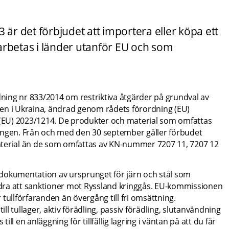
r det förbjudet att importera eller köpa ett 
arbetas i länder utanför EU och som 
dning nr 833/2014 om restriktiva åtgärder på grundval av 
en i Ukraina, ändrad genom rådets förordning (EU) 
EU) 2023/1214. De produkter och material som omfattas 
dningen. Från och med den 30 september gäller förbudet 
aterial än de som omfattas av KN-nummer 7207 11, 7207 12 
dokumentation av ursprunget för järn och stål som 
indra att sanktioner mot Ryssland kringgås. EU-kommissionen 
r tullförfaranden än övergång till fri omsättning. 
 tullager, aktiv förädling, passiv förädling, slutanvändning 
 till en anläggning för tillfällig lagring i väntan på att du får 