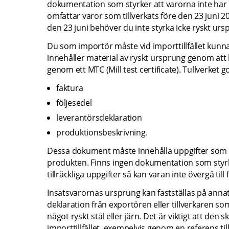
dokumentation som styrker att varorna inte har 
omfattar varor som tillverkats före den 23 juni 20
den 23 juni behöver du inte styrka icke ryskt urs
Du som importör måste vid importtillfället kunna 
innehåller material av ryskt ursprung genom att 
genom ett MTC (Mill test certificate). Tullverket
faktura
följesedel
leverantörsdeklaration
produktionsbeskrivning.
Dessa dokument måste innehålla uppgifter som vi
produkten. Finns ingen dokumentation som styrke
tillräckliga uppgifter så kan varan inte övergå till
Insatsvarornas ursprung kan fastställas på annat 
deklaration från exportören eller tillverkaren so
något ryskt stål eller järn. Det är viktigt att den 
importtillfället, exempelvis genom en referens till