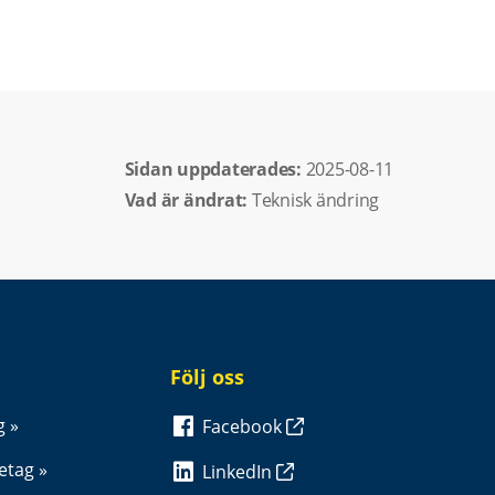
Sidan uppdaterades: 
2025-08-11
Vad är ändrat:
Teknisk ändring
Följ oss
g
Facebook
retag
LinkedIn