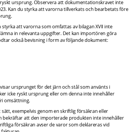
ryskt ursprung. Observera att dokumentationskravet inte 
23. Kan du styrka att varorna tillverkats och bearbetats före 
prung.
styrka att varorna som omfattas av bilagan XVII inte 
lämna in relevanta uppgifter. Det kan importören göra 
 godtar också bevisning i form av följande dokument:
sar ursprunget för det järn och stål som använts i 
r icke ryskt ursprung eller om denna inte innehåller 
 fri omsättning.
sätt, exempelvis genom en skriftlig försäkran eller 
m bekräftar att den importerade produkten inte innehåller 
skriftliga försäkran avser de varor som deklareras vid 
 fakturan.