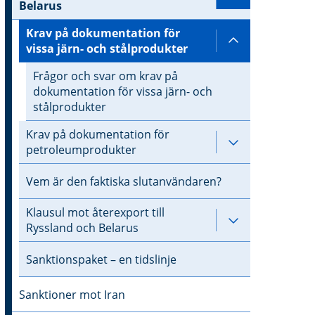
Undersidor ti
Belarus
Krav på dokumentation för
Undersidor ti
vissa järn- och stålprodukter
Frågor och svar om krav på
dokumentation för vissa järn- och
stålprodukter
Krav på dokumentation för
Undersidor ti
petroleumprodukter
Vem är den faktiska slutanvändaren?
Klausul mot återexport till
Undersidor til
Ryssland och Belarus
Sanktionspaket – en tidslinje
Sanktioner mot Iran