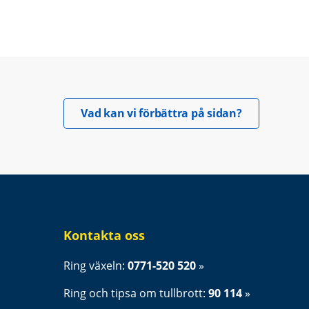
Öppnas i nyt
Vad kan vi förbättra på sidan?
Kontakta oss
Ring växeln: 
0771-520 520
Ring och tipsa om tullbrott: 
90 114