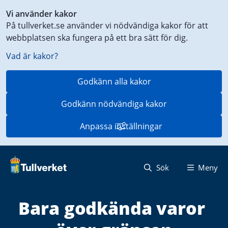
Genväg
Vi använder kakor
till
På tullverket.se använder vi nödvändiga kakor för att
innehåll
webbplatsen ska fungera på ett bra sätt för dig.
på
aktuell
Vad är kakor?
sida
Godkänn alla kakor
Godkänn nödvändiga kakor
Anpassa inställningar
Sök
Meny
Bara godkända varor 
S