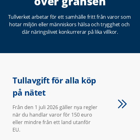
över gränsen
t
a
Tullverket arbetar för ett samhälle fritt från varor som 
r
hotar miljön eller människors hälsa och trygghet och 
t
där näringslivet konkurrerar på lika villkor.
s
i
d
a
Tullavgift för alla köp
på nätet
Från den 1 juli 2026 gäller nya regler
när du handlar varor för 150 euro
eller mindre från ett land utanför
EU.