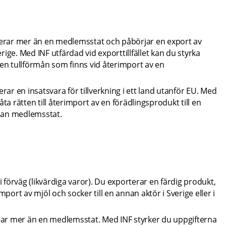
olverar mer än en medlemsstat och påbörjar en export av 
ge. Med INF utfärdad vid exporttillfället kan du styrka 
 den tullförmån som finns vid återimport av en 
erar en insatsvara för tillverkning i ett land utanför EU. Med 
åta rätten till återimport av en förädlingsprodukt till en 
nnan medlemsstat.
 i förväg (likvärdiga varor). Du exporterar en färdig produkt, 
import av mjöl och socker till en annan aktör i Sverige eller i 
verar mer än en medlemsstat. Med INF styrker du uppgifterna 