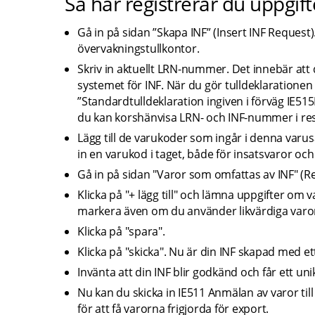
Så här registrerar du uppgift
Gå in på sidan ”Skapa INF” (Insert INF Request).
övervakningstullkontor.
Skriv in aktuellt LRN-nummer. Det innebär att de
systemet för INF. När du gör tulldeklarationen 
”Standardtulldeklaration ingiven i förväg IE515D
du kan korshänvisa LRN- och INF-nummer i re
Lägg till de varukoder som ingår i denna varu
in en varukod i taget, både för insatsvaror och
Gå in på sidan "Varor som omfattas av INF" (Re
Klicka på "+ lägg till" och lämna uppgifter om v
markera även om du använder likvärdiga varo
Klicka på "spara".
Klicka på "skicka". Nu är din INF skapad med et
Invänta att din INF blir godkänd och får ett un
Nu kan du skicka in IE511 Anmälan av varor till 
för att få varorna frigjorda för export.