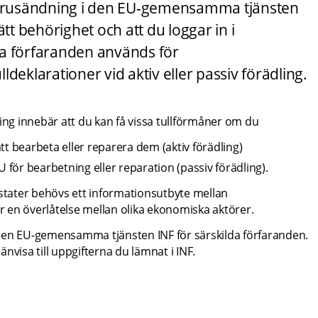
 varusändning i den EU-gemensamma tjänsten 
tt behörighet och att du loggar in i 
lda förfaranden används för 
deklarationer vid aktiv eller passiv förädling.
ling innebär att du kan få vissa tullförmåner om du
tt bearbeta eller reparera dem (aktiv förädling)
 EU för bearbetning eller reparation (passiv förädling).
tater behövs ett informationsutbyte mellan 
 en överlåtelse mellan olika ekonomiska aktörer.
den EU-gemensamma tjänsten INF för särskilda förfaranden. 
nvisa till uppgifterna du lämnat i INF.