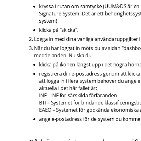
kryssa i rutan om samtycke (UUM&DS är en 
Signature System. Det är ett behörighetssy
system)
klicka på "skicka".
Logga in med dina vanliga användaruppgifter i T
När du har loggat in möts du av sidan "dashboa
meddelanden. Nu ska du
klicka på ikonen längst upp i det högra hörne
registrera din e-postadress genom att klicka 
att logga in i flera system behöver du ange 
aktuella i det här fallet är:
INF – INF för särskilda förfaranden
BTI – Systemet för bindande klassificeringsb
EAEO – Systemet för godkända ekonomiska a
ange e-postadress för de system du kommer 