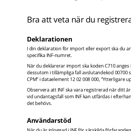
Bra att veta när du registrer
Deklarationen
I din deklaration för import eller export ska du 
specifika INF-numret.
När du deklarerar import ska koden C710 anges i
dessutom i tillämpliga fall avslutandekod 00700 
CPM” i dataelement 12 02 008 000, ”Ytterligare up
Observera att INF ska vara registrerad när ditt är
vid undantagsfall som INF kan utfärdas i efterhand
det behövs.
Användarstöd
När du är inloggad i INF för särskilda förfarand