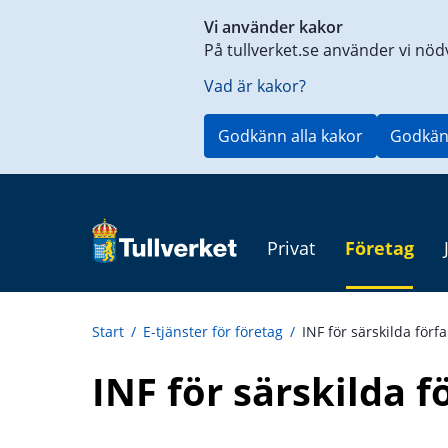
Genväg
Vi använder kakor
till
På tullverket.se använder vi nöd
innehåll
på
Vad är kakor?
aktuell
sida
Godkänn alla kakor
Godkän
Privat
Företag
Start
/
E-tjänster för företag
/
INF för särskilda för
INF för särskilda 