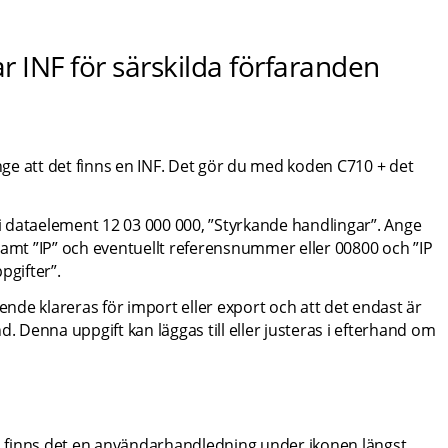
ar INF för särskilda förfaranden
ange att det finns en INF. Det gör du med koden C710 + det 
 dataelement 12 03 000 000, ”Styrkande handlingar”. Ange 
samt ”IP” och eventuellt referensnummer eller 00800 och ”IP 
pgifter”.
ende klareras för import eller export och att det endast är 
. Denna uppgift kan läggas till eller justeras i efterhand om 
en finns det en användarhandledning under ikonen längst 