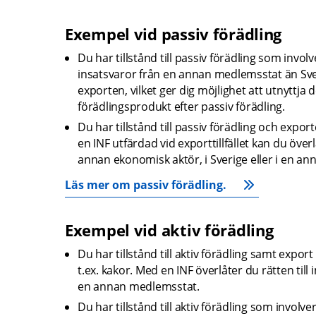
Exempel vid passiv förädling
Du har tillstånd till passiv förädling som inv
insatsvaror från en annan medlemsstat än Sveri
exporten, vilket ger dig möjlighet att utnyttja
förädlingsprodukt efter passiv förädling.
Du har tillstånd till passiv förädling och export
en INF utfärdad vid exporttillfället kan du överl
annan ekonomisk aktör, i Sverige eller i en a
Läs mer om passiv förädling.
Exempel vid aktiv förädling
Du har tillstånd till aktiv förädling samt export
t.ex. kakor. Med en INF överlåter du rätten till 
en annan medlemsstat.
Du har tillstånd till aktiv förädling som invol