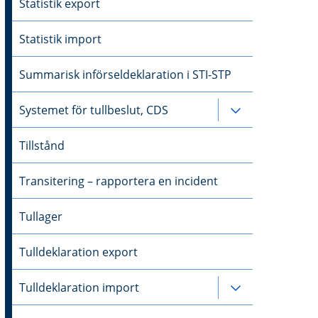
Statistik export
Statistik import
Summarisk införseldeklaration i STI-STP
Systemet för tullbeslut, CDS
Undersidor til
Tillstånd
Transitering – rapportera en incident
Tullager
Tulldeklaration export
Tulldeklaration import
Undersidor til