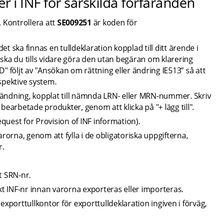
er i INF för särskilda förfaranden
 Kontrollera att 
SE009251
 är koden för 
t ska finnas en tulldeklaration kopplad till ditt ärende i 
ska du tills vidare göra den utan begäran om klarering 
" följt av "Ansökan om rättning eller ändring IE513” så att 
spektive system.
sändning, kopplat till nämnda LRN- eller MRN-nummer. Skriv 
 bearbetade produkter, genom att klicka på "+ lägg till".
quest for Provision of INF information).
arorna, genom att fylla i de obligatoriska uppgifterna, 
r.
t SRN-nr.
ikt INF-nr innan varorna exporteras eller importeras.
exporttullkontor för exporttulldeklaration ingiven i förväg, 