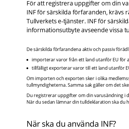
För att registrera uppgifter om din
INF för särskilda förfaranden, krävs rä
Tullverkets e-tjänster. INF för särski
informationsutbyte avseende vissa tull
De särskilda förfarandena aktiv och passiv föräd
importerar varor från ett land utanför EU för a
tillfälligt exporterar varor till ett land utanför
Om importen och exporten sker i olika medlemss
tullmyndigheterna. Samma sak gäller om det sker
Du registrerar uppgifter om din varusändning i 
När du sedan lämnar din tulldeklaration ska du hä
När ska du använda INF?