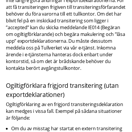
inte längre göra ändringar i exportdeklarationerna. För 
att få transiteringen frigiven till transiteringsförfarandet 
behöver du föra varorna till ett tullkontor. Om det har 
blivit fel på en inskickad transitering som ligger i 
”accepted” kan du skicka meddelande IE014 (Begäran 
om ogiltigförklarande) och begära makulering och ”låsa 
upp” exportdeklarationerna. Du måste dessutom 
meddela oss på Tullverket via vår e-tjänst. Inkomna 
ärende i e-tjänsterna hanteras dock enbart under 
kontorstid, så om det är brådskande behöver du 
kontakta berört avgångstullkontor.
Ogiltigförklara frigjord transitering (utan 
exportdeklarationer)
Ogiltigförklaring av en frigjord transiteringsdeklaration 
kan medges i vissa fall. Exempel på sådana situationer 
är följande:
Om du av misstag har startat en extern transitering 