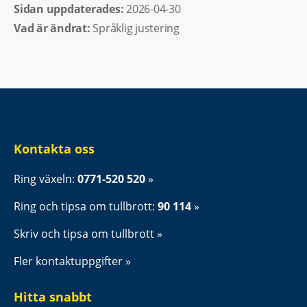
Sidan uppdaterades: 
2026-04-30
Vad är ändrat:
Språklig justering
Kontakta oss
Ring växeln: 
0771-520 520
Ring och tipsa om tullbrott: 
90 114
Skriv och tipsa om tullbrott
Fler kontaktuppgifter
Hitta snabbt