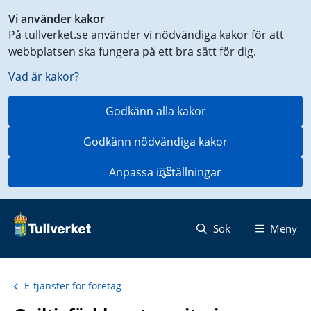
Genväg
Vi använder kakor
till
På tullverket.se använder vi nödvändiga kakor för att
innehåll
webbplatsen ska fungera på ett bra sätt för dig.
på
aktuell
Vad är kakor?
sida
Godkänn alla kakor
Godkänn nödvändiga kakor
Anpassa inställningar
Sök
Meny
E-tjänster för företag