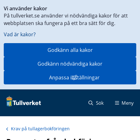
Genväg
Vi använder kakor
till
På tullverket.se använder vi nödvändiga kakor för att
innehåll
webbplatsen ska fungera på ett bra sätt för dig.
på
aktuell
Vad är kakor?
sida
Godkänn alla kakor
Godkänn nödvändiga kakor
Anpassa inställningar
Sök
Meny
Krav på tullagerbokföringen