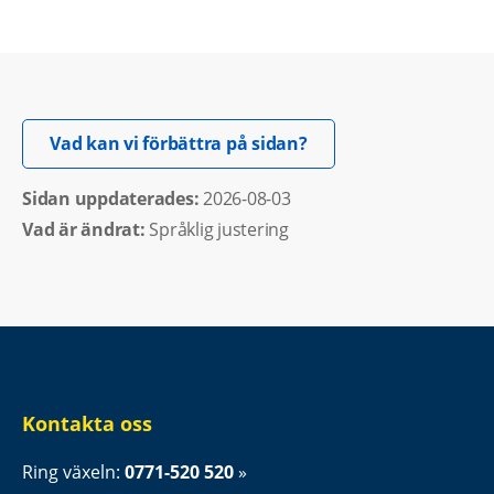
Öppnas i nytt fönster.
Vad kan vi förbättra på sidan?
Sidan uppdaterades: 
2026-08-03
Vad är ändrat:
Språklig justering
Kontakta oss
Ring växeln: 
0771-520 520