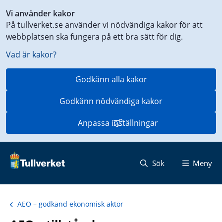
Genväg
Vi använder kakor
till
På tullverket.se använder vi nödvändiga kakor för att
innehåll
webbplatsen ska fungera på ett bra sätt för dig.
på
aktuell
Vad är kakor?
sida
Godkänn alla kakor
Godkänn nödvändiga kakor
Anpassa inställningar
Sök
Meny
AEO – godkänd ekonomisk aktör