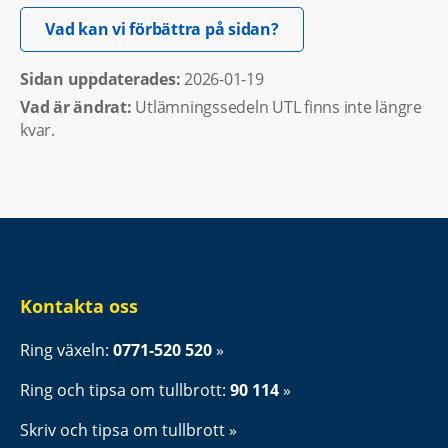
Öppnas i nytt fönster.
Vad kan vi förbättra på sidan?
Sidan uppdaterades: 
2026-01-19
Vad är ändrat:
Utlämningssedeln UTL finns inte längre
kvar.
Kontakta oss
Ring växeln: 
0771-520 520
Ring och tipsa om tullbrott: 
90 114
Skriv och tipsa om tullbrott