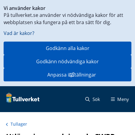
Genväg
Vi använder kakor
till
På tullverket.se använder vi nödvändiga kakor för att
innehåll
webbplatsen ska fungera på ett bra sätt för dig.
på
aktuell
Vad är kakor?
sida
Godkänn alla kakor
Godkänn nödvändiga kakor
Anpassa inställningar
Sök
Meny
Tullager