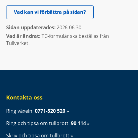
Öppnas i nytt fönster.
Vad kan vi förbättra på sidan?
Sidan uppdaterades: 
2026-06-30
Vad är ändrat:
TC-formulär ska beställas från
Tullverket.
Kontakta oss
Ring växeln: 
0771-520 520
Ring och tipsa om tullbrott: 
90 114
Skriv och tipsa om tullbrott