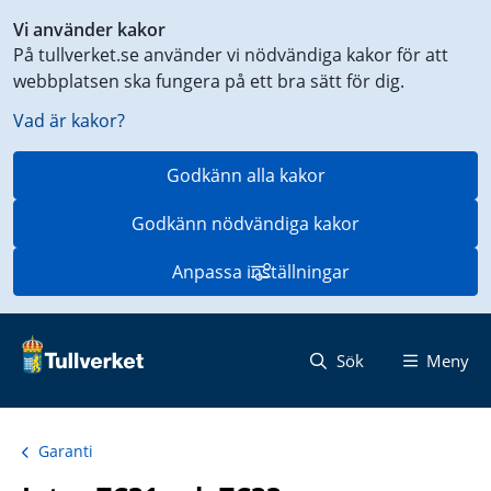
Genväg
Vi använder kakor
till
På tullverket.se använder vi nödvändiga kakor för att
innehåll
webbplatsen ska fungera på ett bra sätt för dig.
på
aktuell
Vad är kakor?
sida
Godkänn alla kakor
Godkänn nödvändiga kakor
Anpassa inställningar
Sök
Meny
Garanti