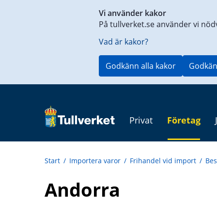
Genväg
Vi använder kakor
till
På tullverket.se använder vi nöd
innehåll
på
Vad är kakor?
aktuell
sida
Godkänn alla kakor
Godkän
Privat
Företag
Start
/
Importera varor
/
Frihandel vid import
/
Bes
Andorra