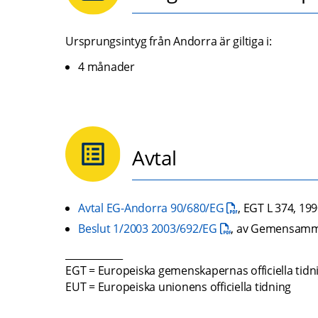
Ursprungsintyg från Andorra är giltiga i:
4 månader
Avtal
pdf, 1.1 MB.
Avtal EG-Andorra 90/680/EG
, EGT L 374, 19
pdf, 163.4 kB.
Beslut 1/2003 2003/692/EG
, av Gemensamma
____________ 
EGT = Europeiska gemenskapernas officiella tidn
EUT = Europeiska unionens officiella tidning  