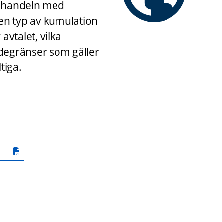
r handeln med 
en typ av kumulation 
vtalet, vilka 
egränser som gäller 
tiga.