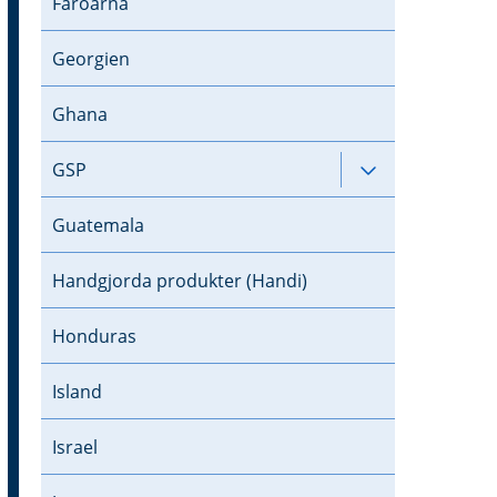
Färöarna
Georgien
Ghana
GSP
Undersidor til
Guatemala
Handgjorda produkter (Handi)
Honduras
Island
Israel