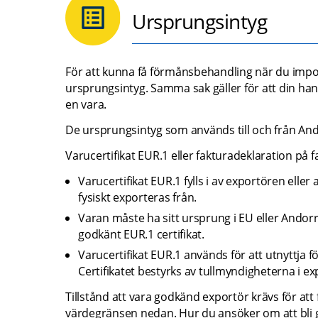
Ursprungsintyg
För att kunna få förmånsbehandling när du impo
ursprungsintyg. Samma sak gäller för att din ha
en vara.
De ursprungsintyg som används till och från And
Varucertifikat EUR.1 eller fakturadeklaration på
Varucertifikat EUR.1 fylls i av exportören ell
fysiskt exporteras från.
Varan måste ha sitt ursprung i EU eller Andorra
godkänt EUR.1 certifikat.
Varucertifikat EUR.1 används för att utnyttja för
Certifikatet bestyrks av tullmyndigheterna i ex
Tillstånd att vara godkänd exportör krävs för att
värdegränsen nedan. Hur du ansöker om att bli 