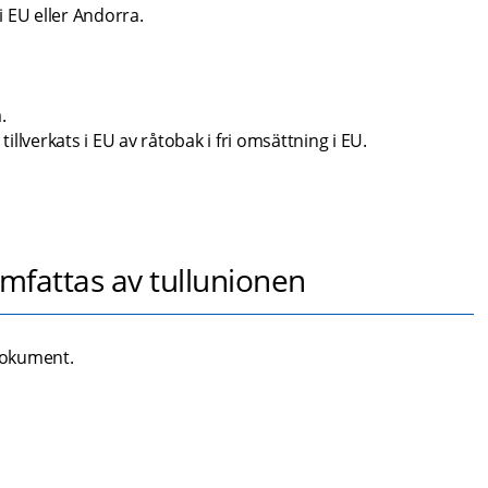
i EU eller Andorra.
.
llverkats i EU av råtobak i fri omsättning i EU.
omfattas av tullunionen
 dokument.