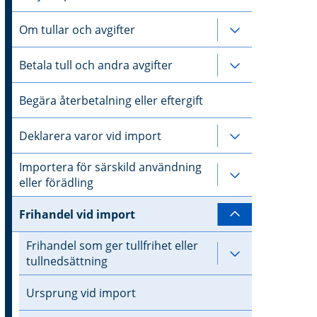
Om tullar och avgifter
Undersidor til
Betala tull och andra avgifter
Undersidor til
Begära återbetalning eller eftergift
Deklarera varor vid import
Undersidor til
Importera för särskild användning
Undersidor til
eller förädling
Frihandel vid import
Undersidor ti
Frihandel som ger tullfrihet eller
Undersidor til
tullnedsättning
Ursprung vid import