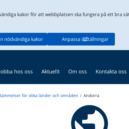
vändiga kakor för att webbplatsen ska fungera på ett bra sätt
n nödvändiga kakor
Anpassa inställningar
Jobba hos oss
Aktuellt
Om oss
Kontakta oss
tämmelser för olika länder och områden
/
Andorra