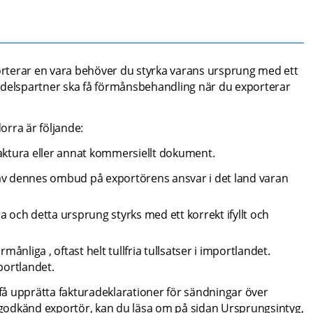
rterar en vara behöver du styrka varans ursprung med ett 
ndelspartner ska få förmånsbehandling när du exporterar 
orra är följande:
 faktura eller annat kommersiellt dokument.
er av dennes ombud på exportörens ansvar i det land varan 
 och detta ursprung styrks med ett korrekt ifyllt och 
månliga , oftast helt tullfria tullsatser i importlandet. 
portlandet.
 få upprätta fakturadeklarationer för sändningar över 
godkänd exportör, kan du läsa om på sidan Ursprungsintyg, 