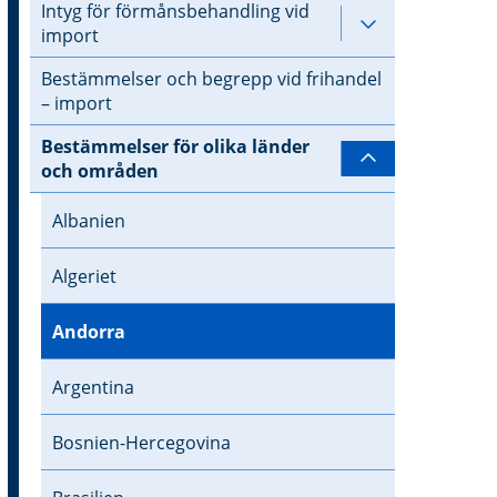
Intyg för förmånsbehandling vid
Undersidor ti
import
Bestämmelser och begrepp vid frihandel
– import
Bestämmelser för olika länder
Undersidor t
och områden
Albanien
Algeriet
Andorra
Argentina
Bosnien-Hercegovina