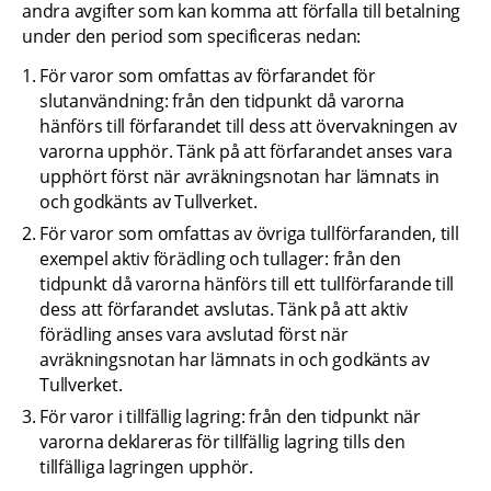
andra avgifter som kan komma att förfalla till betalning 
under den period som specificeras nedan:
För varor som omfattas av förfarandet för 
slutanvändning: från den tidpunkt då varorna 
hänförs till förfarandet till dess att övervakningen av 
varorna upphör. Tänk på att förfarandet anses vara 
upphört först när avräkningsnotan har lämnats in 
och godkänts av Tullverket.
För varor som omfattas av övriga tullförfaranden, till 
exempel aktiv förädling och tullager: från den 
tidpunkt då varorna hänförs till ett tullförfarande till 
dess att förfarandet avslutas. Tänk på att aktiv 
förädling anses vara avslutad först när 
avräkningsnotan har lämnats in och godkänts av 
Tullverket.
För varor i tillfällig lagring: från den tidpunkt när 
varorna deklareras för tillfällig lagring tills den 
tillfälliga lagringen upphör.