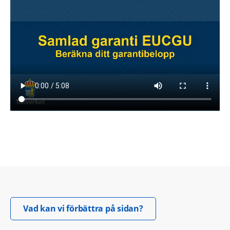
Öppnas i nytt fönster.
Vad kan vi förbättra på sidan?