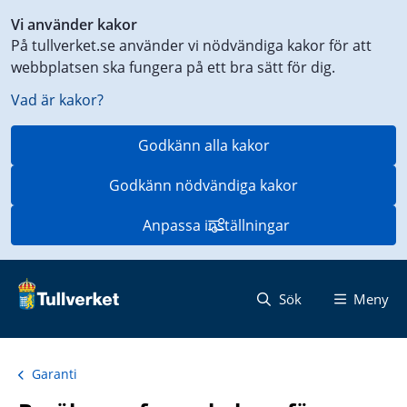
Genväg
Vi använder kakor
till
På tullverket.se använder vi nödvändiga kakor för att
innehåll
webbplatsen ska fungera på ett bra sätt för dig.
på
aktuell
Vad är kakor?
sida
Godkänn alla kakor
Godkänn nödvändiga kakor
Anpassa inställningar
Sök
Meny
Garanti