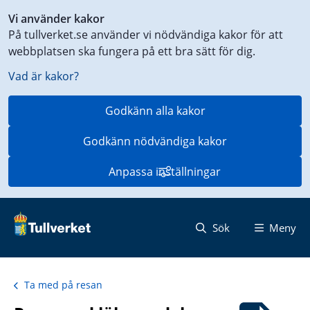
Genväg
Vi använder kakor
till
På tullverket.se använder vi nödvändiga kakor för att
innehåll
webbplatsen ska fungera på ett bra sätt för dig.
på
aktuell
Vad är kakor?
sida
Godkänn alla kakor
Godkänn nödvändiga kakor
Anpassa inställningar
Sök
Meny
Ta med på resan