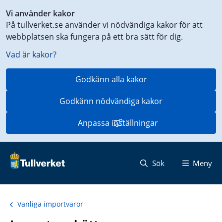
Genväg
Vi använder kakor
till
På tullverket.se använder vi nödvändiga kakor för att
innehåll
webbplatsen ska fungera på ett bra sätt för dig.
på
aktuell
Vad är kakor?
sida
Godkänn alla kakor
Godkänn nödvändiga kakor
Anpassa inställningar
Sök
Meny
Vanliga importvaror